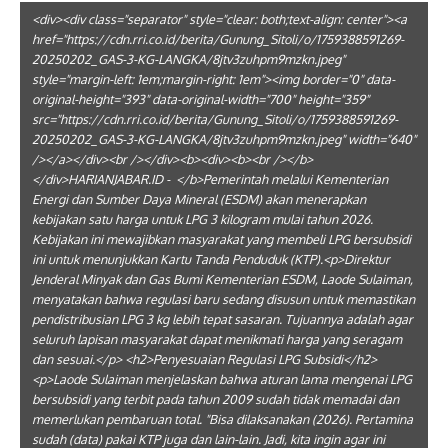
<div><div class="separator" style="clear: both;text-align: center"><a
href="https://cdn.rri.co.id/berita/Gunung_Sitoli/o/1759388591269-
20250202_GAS-3-KG-LANGKA/8jtv3zuhpm9mzkn.jpeg"
style="margin-left: 1em;margin-right: 1em"><img border="0" data-
original-height="393" data-original-width="700" height="359"
src="https://cdn.rri.co.id/berita/Gunung_Sitoli/o/1759388591269-
20250202_GAS-3-KG-LANGKA/8jtv3zuhpm9mzkn.jpeg" width="640"
/></a></div><br /></div><b><div><b><br /></b>
</div>HARIANJABAR.ID - </b>Pemerintah melalui Kementerian
Energi dan Sumber Daya Mineral (ESDM) akan menerapkan
kebijakan satu harga untuk LPG 3 kilogram mulai tahun 2026.
Kebijakan ini mewajibkan masyarakat yang membeli LPG bersubsidi
ini untuk menunjukkan Kartu Tanda Penduduk (KTP).<p>Direktur
Jenderal Minyak dan Gas Bumi Kementerian ESDM, Laode Sulaiman,
menyatakan bahwa regulasi baru sedang disusun untuk memastikan
pendistribusian LPG 3 kg lebih tepat sasaran. Tujuannya adalah agar
seluruh lapisan masyarakat dapat menikmati harga yang seragam
dan sesuai.</p> <h2>Penyesuaian Regulasi LPG Subsidi</h2>
<p>Laode Sulaiman menjelaskan bahwa aturan lama mengenai LPG
bersubsidi yang terbit pada tahun 2009 sudah tidak memadai dan
memerlukan pembaruan total. "Bisa dilaksanakan (2026). Pertamina
sudah (data) pakai KTP juga dan lain-lain. Jadi, kita ingin agar ini