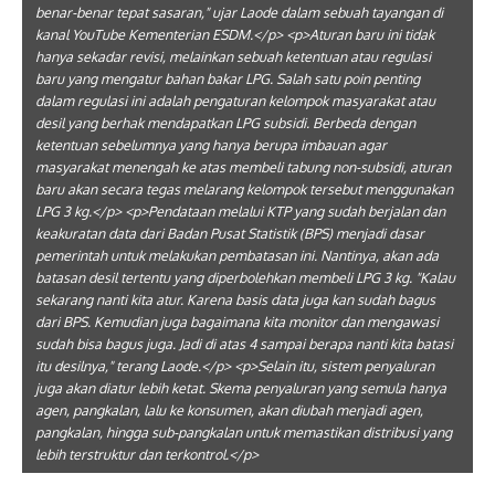
benar-benar tepat sasaran," ujar Laode dalam sebuah tayangan di
kanal YouTube Kementerian ESDM.</p> <p>Aturan baru ini tidak
hanya sekadar revisi, melainkan sebuah ketentuan atau regulasi
baru yang mengatur bahan bakar LPG. Salah satu poin penting
dalam regulasi ini adalah pengaturan kelompok masyarakat atau
desil yang berhak mendapatkan LPG subsidi. Berbeda dengan
ketentuan sebelumnya yang hanya berupa imbauan agar
masyarakat menengah ke atas membeli tabung non-subsidi, aturan
baru akan secara tegas melarang kelompok tersebut menggunakan
LPG 3 kg.</p> <p>Pendataan melalui KTP yang sudah berjalan dan
keakuratan data dari Badan Pusat Statistik (BPS) menjadi dasar
pemerintah untuk melakukan pembatasan ini. Nantinya, akan ada
batasan desil tertentu yang diperbolehkan membeli LPG 3 kg. "Kalau
sekarang nanti kita atur. Karena basis data juga kan sudah bagus
dari BPS. Kemudian juga bagaimana kita monitor dan mengawasi
sudah bisa bagus juga. Jadi di atas 4 sampai berapa nanti kita batasi
itu desilnya," terang Laode.</p> <p>Selain itu, sistem penyaluran
juga akan diatur lebih ketat. Skema penyaluran yang semula hanya
agen, pangkalan, lalu ke konsumen, akan diubah menjadi agen,
pangkalan, hingga sub-pangkalan untuk memastikan distribusi yang
lebih terstruktur dan terkontrol.</p>