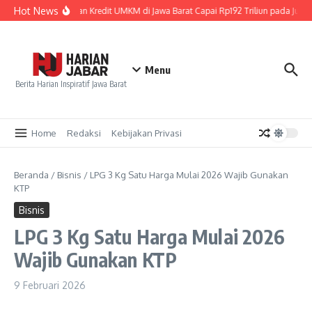
Lewati ke konten
Hot News
Penyaluran Kredit UMKM di Jawa Barat Capai Rp192 Triliun pada Juni 
Menu
Berita Harian Inspiratif Jawa Barat
Home
Redaksi
Kebijakan Privasi
Beranda
/
Bisnis
/
LPG 3 Kg Satu Harga Mulai 2026 Wajib Gunakan
KTP
Bisnis
LPG 3 Kg Satu Harga Mulai 2026
Wajib Gunakan KTP
9 Februari 2026