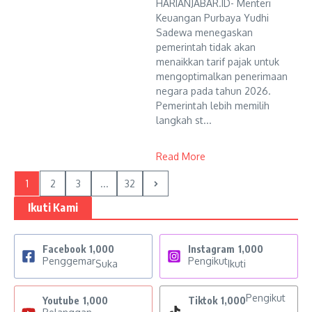
HARIANJABAR.ID- Menteri
Keuangan Purbaya Yudhi
Sadewa menegaskan
pemerintah tidak akan
menaikkan tarif pajak untuk
mengoptimalkan penerimaan
negara pada tahun 2026.
Pemerintah lebih memilih
langkah st...
Read More
1
2
3
...
32
Ikuti Kami
Facebook
1,000
Instagram
1,000
Penggemar
Pengikut
Suka
Ikuti
Pengikut
Youtube
1,000
Tiktok
1,000