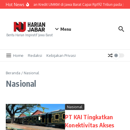
Lewati ke konten
Hot News
Penyaluran Kredit UMKM di Jawa Barat Capai Rp192 Triliun pada Juni
Menu
Berita Harian Inspiratif Jawa Barat
Home
Redaksi
Kebijakan Privasi
Beranda
/
Nasional
Nasional
Nasional
PT KAI Tingkatkan
Konektivitas Akses