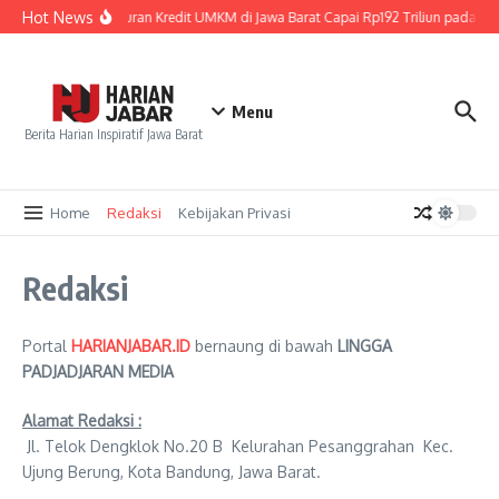
Lewati ke konten
Hot News
Penyaluran Kredit UMKM di Jawa Barat Capai Rp192 Triliun pada Jun
Menu
Berita Harian Inspiratif Jawa Barat
Home
Redaksi
Kebijakan Privasi
Redaksi
Portal
HARIANJABAR.ID
bernaung di bawah
LINGGA
PADJADJARAN MEDIA
Alamat Redaksi :
Jl. Telok Dengklok No.20 B Kelurahan Pesanggrahan Kec.
Ujung Berung, Kota Bandung, Jawa Barat.