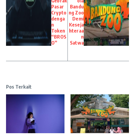
Gebrak
ola
Pasar
Bandu
Crypto
ng Zoo
denga
Demi
n
Keseja
Token
hteraa
“BROS
n
O”
Satwa
Pos Terkait