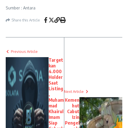
Sumber : Antara
Share this Article
Previous Article
Target
kan
4.000
Holder
Saat
Listing
Next Article
,
Muham
Kemen
mad
hut
Khairul
Cabut
Imam
Izin
Siap
Pengel