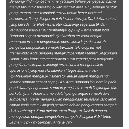
Bandung</h3> <p>Salman menjelaskan bahwa penyegelan hanya
menyasar unit insinerator, bukan seluruh area TPS, sebagai bentuk
pengamanan agar teknologi termal benar-benar berhenti
beroperasi. "Yang disegel adalah insineratornya. Dari dokumentasi
yang beredar, terlihat insinerator dipasangi segel plastik dan
<em>police line</em>," tambahnya.</p> <p>Pemerintah Kota
Bandung segera menindaklanjuti arahan tersebut dengan
menerbitkan surat penghentian operasional kepada seluruh
pengelola pengolahan sampah berbasis teknologi termal.
"Pemerintah Kota Bandung mengikuti perintah Menteri Lingkungan
Hidup. Kami langsung menerbitkan surat kepada para pengelola
pengolahan sampah teknologi termal untuk menghentikan
operasional yang mereka jalankan," tegas Salman.</p>
<p>Meskipun mengakui insinerator efektif dalam mengurangi
volume sampah secara cepat, DLH Kota Bandung kini beralih pada
pendekatan pengelolaan sampah yang lebih ramah lingkungan dan
berkelanjutan. Fokus utama adalah pengurangan sampah dari
sumbernya. "Kami mengarahkan penggunaan teknologi yang lebih
ramah lingkungan. Langkah pertama adalah pengurangan sampah
dari sumbernya. Kami meluncurkan Program Gaslah dengan
menugaskan petugas pengolahan sampah di tingkat RW," tutup
Salman.</p> <p> Sumber : Antara</p>