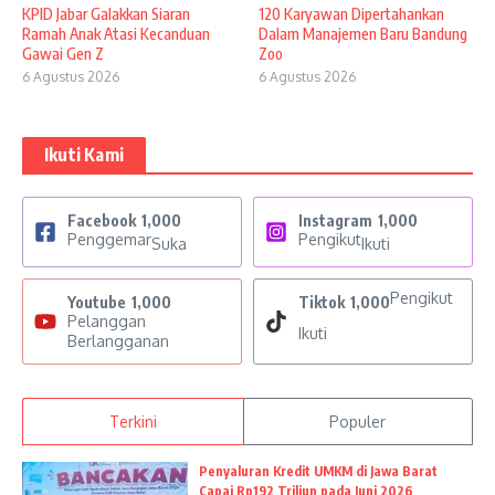
KPID Jabar Galakkan Siaran
120 Karyawan Dipertahankan
Ramah Anak Atasi Kecanduan
Dalam Manajemen Baru Bandung
Gawai Gen Z
Zoo
6 Agustus 2026
6 Agustus 2026
Ikuti Kami
Facebook
1,000
Instagram
1,000
Penggemar
Pengikut
Suka
Ikuti
Pengikut
Youtube
1,000
Tiktok
1,000
Pelanggan
Ikuti
Berlangganan
Terkini
Populer
Penyaluran Kredit UMKM di Jawa Barat
Capai Rp192 Triliun pada Juni 2026