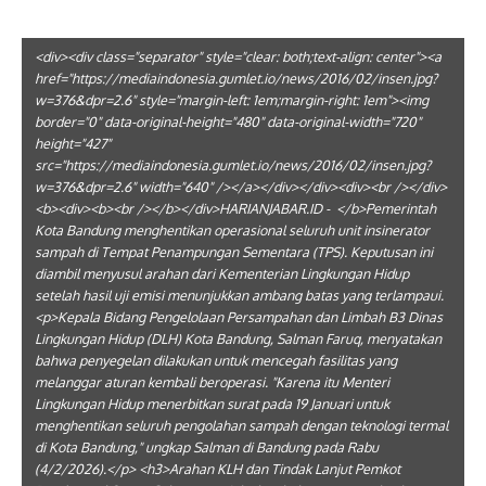
<div><div class="separator" style="clear: both;text-align: center"><a
href="https://mediaindonesia.gumlet.io/news/2016/02/insen.jpg?
w=376&dpr=2.6" style="margin-left: 1em;margin-right: 1em"><img
border="0" data-original-height="480" data-original-width="720"
height="427"
src="https://mediaindonesia.gumlet.io/news/2016/02/insen.jpg?
w=376&dpr=2.6" width="640" /></a></div></div><div><br /></div>
<b><div><b><br /></b></div>HARIANJABAR.ID - </b>Pemerintah
Kota Bandung menghentikan operasional seluruh unit insinerator
sampah di Tempat Penampungan Sementara (TPS). Keputusan ini
diambil menyusul arahan dari Kementerian Lingkungan Hidup
setelah hasil uji emisi menunjukkan ambang batas yang terlampaui.
<p>Kepala Bidang Pengelolaan Persampahan dan Limbah B3 Dinas
Lingkungan Hidup (DLH) Kota Bandung, Salman Faruq, menyatakan
bahwa penyegelan dilakukan untuk mencegah fasilitas yang
melanggar aturan kembali beroperasi. "Karena itu Menteri
Lingkungan Hidup menerbitkan surat pada 19 Januari untuk
menghentikan seluruh pengolahan sampah dengan teknologi termal
di Kota Bandung," ungkap Salman di Bandung pada Rabu
(4/2/2026).</p> <h3>Arahan KLH dan Tindak Lanjut Pemkot