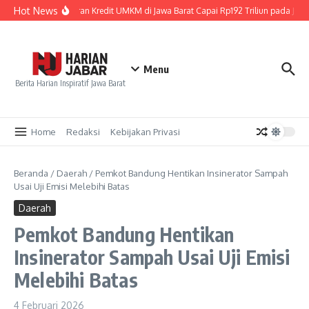
Lewati ke konten
Hot News
Penyaluran Kredit UMKM di Jawa Barat Capai Rp192 Triliun pada Juni 
Menu
Berita Harian Inspiratif Jawa Barat
Home
Redaksi
Kebijakan Privasi
Beranda
/
Daerah
/
Pemkot Bandung Hentikan Insinerator Sampah
Usai Uji Emisi Melebihi Batas
Daerah
Pemkot Bandung Hentikan
Insinerator Sampah Usai Uji Emisi
Melebihi Batas
4 Februari 2026