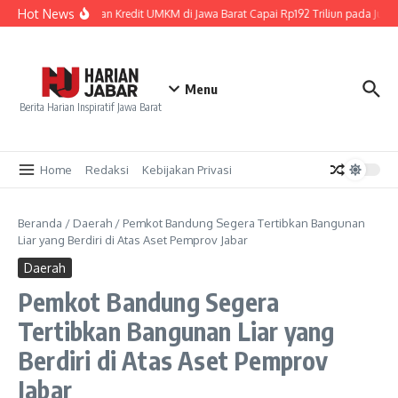
Lewati ke konten
Hot News
Penyaluran Kredit UMKM di Jawa Barat Capai Rp192 Triliun pada Juni 
Menu
Berita Harian Inspiratif Jawa Barat
Home
Redaksi
Kebijakan Privasi
Beranda
/
Daerah
/
Pemkot Bandung Segera Tertibkan Bangunan
Liar yang Berdiri di Atas Aset Pemprov Jabar
Daerah
Pemkot Bandung Segera
Tertibkan Bangunan Liar yang
Berdiri di Atas Aset Pemprov
Jabar