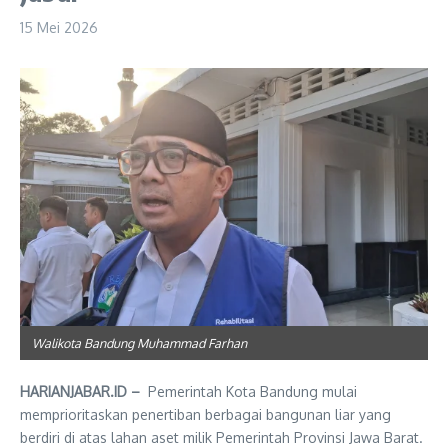
15 Mei 2026
Walikota Bandung Muhammad Farhan
HARIANJABAR.ID –
Pemerintah Kota Bandung mulai
memprioritaskan penertiban berbagai bangunan liar yang
berdiri di atas lahan aset milik Pemerintah Provinsi Jawa Barat.