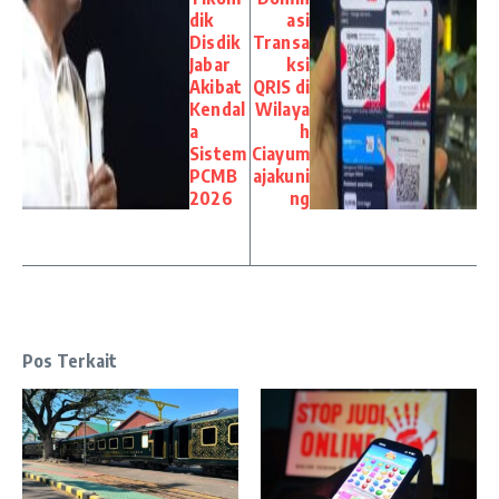
dik
asi
Disdik
Transa
Jabar
ksi
Akibat
QRIS di
Kendal
Wilaya
a
h
Sistem
Ciayum
PCMB
ajakuni
2026
ng
Pos Terkait