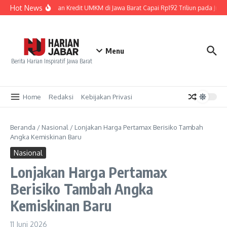
Lewati ke konten
Hot News
Penyaluran Kredit UMKM di Jawa Barat Capai Rp192 Triliun pada Juni 
Menu
Berita Harian Inspiratif Jawa Barat
Home
Redaksi
Kebijakan Privasi
Beranda
/
Nasional
/
Lonjakan Harga Pertamax Berisiko Tambah
Angka Kemiskinan Baru
Nasional
Lonjakan Harga Pertamax
Berisiko Tambah Angka
Kemiskinan Baru
11 Juni 2026