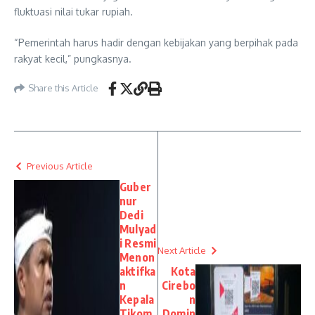
fluktuasi nilai tukar rupiah.
“Pemerintah harus hadir dengan kebijakan yang berpihak pada
rakyat kecil,” pungkasnya.
Share this Article
Previous Article
Guber
nur
Dedi
Mulyad
i Resmi
Next Article
Menon
aktifka
Kota
n
Cirebo
Kepala
n
Tikom
Domin