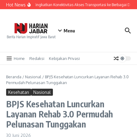
Lewati ke konten
Hot News
PT KAI Tingkatkan Konektivitas Akses Transportasi ke Berbagai Dest
Menu
Berita Harian Inspiratif Jawa Barat
Home
Redaksi
Kebijakan Privasi
Beranda
/
Nasional
/
BPJS Kesehatan Luncurkan Layanan Rehab 3.0
Permudah Pelunasan Tunggakan
Kesehatan
Nasional
BPJS Kesehatan Luncurkan
Layanan Rehab 3.0 Permudah
Pelunasan Tunggakan
30 Juni 2026