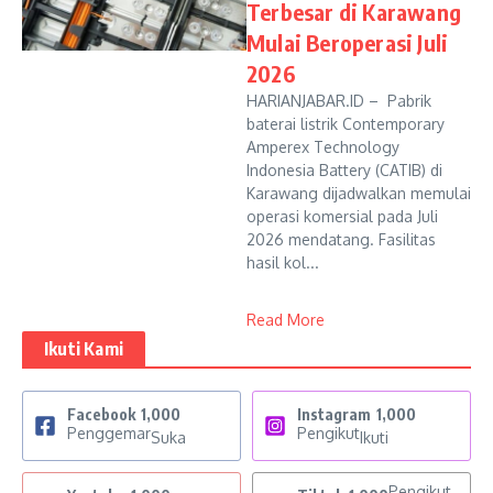
Terbesar di Karawang
Mulai Beroperasi Juli
2026
HARIANJABAR.ID – Pabrik
baterai listrik Contemporary
Amperex Technology
Indonesia Battery (CATIB) di
Karawang dijadwalkan memulai
operasi komersial pada Juli
2026 mendatang. Fasilitas
hasil kol...
Read More
Ikuti Kami
Facebook
1,000
Instagram
1,000
Penggemar
Pengikut
Suka
Ikuti
Pengikut