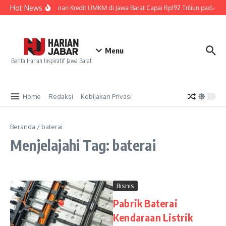
Lewati ke konten
Hot News
Penyaluran Kredit UMKM di Jawa Barat Capai Rp192 Triliun pada Jun
Menu
Berita Harian Inspiratif Jawa Barat
Home
Redaksi
Kebijakan Privasi
Beranda
/
baterai
Menjelajahi Tag: baterai
Bisnis
Pabrik Baterai
Kendaraan Listrik