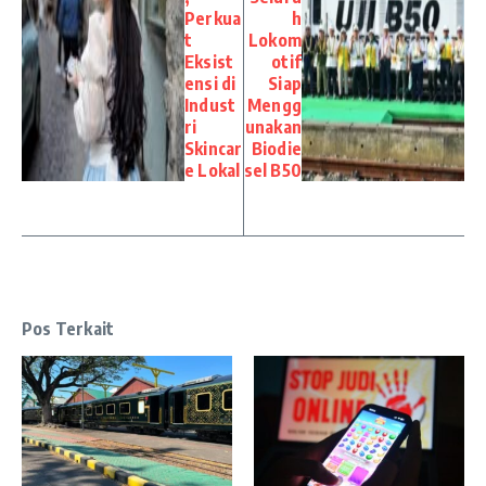
Perkua
h
t
Lokom
Eksist
otif
ensi di
Siap
Indust
Mengg
ri
unakan
Skincar
Biodie
e Lokal
sel B50
Pos Terkait