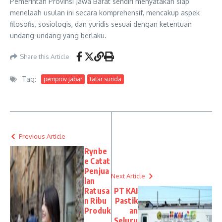
Pemerintah Provinsi Jawa Barat sendiri menyatakan siap
menelaah usulan ini secara komprehensif, mencakup aspek
filosofis, sosiologis, dan yuridis sesuai dengan ketentuan
undang-undang yang berlaku.
Share this Article
Tag:
pemprov jabar
tatar sunda
Previous Article
Rynbe
e Catat
Penjua
Next Article
lan
Ratusa
PT KAI
n Ribu
Pastik
Produk
an
,
Seluru