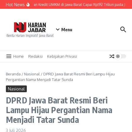
Lewati ke konten
Hot News
Penyaluran Kredit UMKM di Jawa Barat Capai Rp192 Triliun pada Juni 
Menu
Berita Harian Inspiratif Jawa Barat
Home
Redaksi
Kebijakan Privasi
Beranda
/
Nasional
/
DPRD Jawa Barat Resmi Beri Lampu Hijau
Pergantian Nama Menjadi Tatar Sunda
Nasional
DPRD Jawa Barat Resmi Beri
Lampu Hijau Pergantian Nama
Menjadi Tatar Sunda
3 Juli 2026