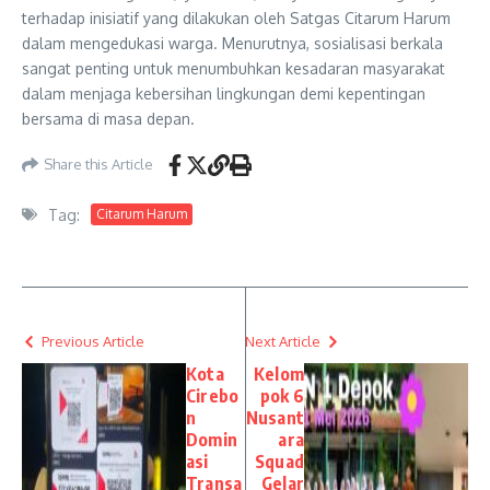
terhadap inisiatif yang dilakukan oleh Satgas Citarum Harum
dalam mengedukasi warga. Menurutnya, sosialisasi berkala
sangat penting untuk menumbuhkan kesadaran masyarakat
dalam menjaga kebersihan lingkungan demi kepentingan
bersama di masa depan.
Share this Article
Tag:
Citarum Harum
Previous Article
Next Article
Kota
Kelom
Cirebo
pok 6
n
Nusant
Domin
ara
asi
Squad
Transa
Gelar