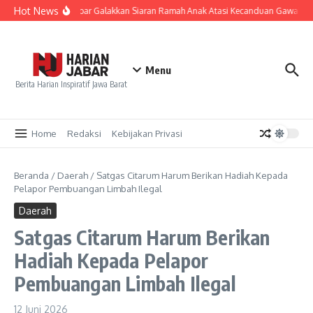
Lewati ke konten
Hot News
KPID Jabar Galakkan Siaran Ramah Anak Atasi Kecanduan Gawai Ge
Menu
Berita Harian Inspiratif Jawa Barat
Home
Redaksi
Kebijakan Privasi
Beranda
/
Daerah
/
Satgas Citarum Harum Berikan Hadiah Kepada
Pelapor Pembuangan Limbah Ilegal
Daerah
Satgas Citarum Harum Berikan
Hadiah Kepada Pelapor
Pembuangan Limbah Ilegal
12 Juni 2026