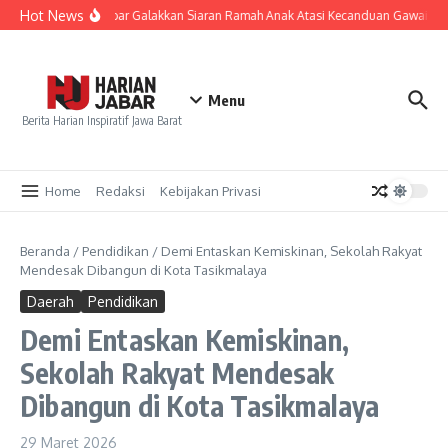
Lewati ke konten
Hot News
KPID Jabar Galakkan Siaran Ramah Anak Atasi Kecanduan Gawai Gen
Menu
Berita Harian Inspiratif Jawa Barat
Home
Redaksi
Kebijakan Privasi
Beranda
/
Pendidikan
/
Demi Entaskan Kemiskinan, Sekolah Rakyat
Mendesak Dibangun di Kota Tasikmalaya
Daerah
Pendidikan
Demi Entaskan Kemiskinan,
Sekolah Rakyat Mendesak
Dibangun di Kota Tasikmalaya
29 Maret 2026