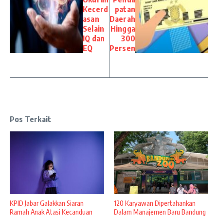
Kecerd
patan
asan
Daerah
Selain
Hingga
IQ dan
300
EQ
Persen
Pos Terkait
KPID Jabar Galakkan Siaran
120 Karyawan Dipertahankan
Ramah Anak Atasi Kecanduan
Dalam Manajemen Baru Bandung