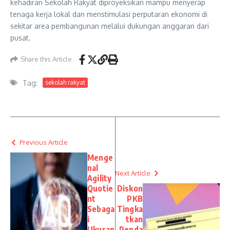
kehadiran Sekolah Rakyat diproyeksikan mampu menyerap
tenaga kerja lokal dan menstimulasi perputaran ekonomi di
sekitar area pembangunan melalui dukungan anggaran dari
pusat.
Share this Article
Tag:
sekolah rakyat
Previous Article
Menge
nal
Next Article
Agility
Quotie
Diskon
nt
PKB
Sebaga
Tingka
i
tkan
Ukuran
Penda