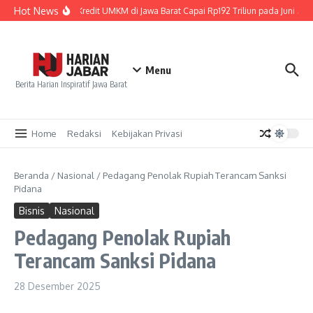
Lewati ke konten
Hot News
Penyaluran Kredit UMKM di Jawa Barat Capai Rp192 Triliun pada Juni 202
Menu
Berita Harian Inspiratif Jawa Barat
Home
Redaksi
Kebijakan Privasi
Beranda
/
Nasional
/
Pedagang Penolak Rupiah Terancam Sanksi
Pidana
Bisnis
Nasional
Pedagang Penolak Rupiah
Terancam Sanksi Pidana
28 Desember 2025