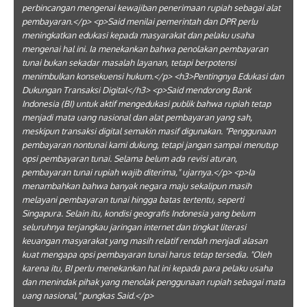
perbincangan mengenai kewajiban penerimaan rupiah sebagai alat
pembayaran.</p> <p>Said menilai pemerintah dan DPR perlu
meningkatkan edukasi kepada masyarakat dan pelaku usaha
mengenai hal ini. Ia menekankan bahwa penolakan pembayaran
tunai bukan sekadar masalah layanan, tetapi berpotensi
menimbulkan konsekuensi hukum.</p> <h3>Pentingnya Edukasi dan
Dukungan Transaksi Digital</h3> <p>Said mendorong Bank
Indonesia (BI) untuk aktif mengedukasi publik bahwa rupiah tetap
menjadi mata uang nasional dan alat pembayaran yang sah,
meskipun transaksi digital semakin masif digunakan. "Penggunaan
pembayaran nontunai kami dukung, tetapi jangan sampai menutup
opsi pembayaran tunai. Selama belum ada revisi aturan,
pembayaran tunai rupiah wajib diterima," ujarnya.</p> <p>Ia
menambahkan bahwa banyak negara maju sekalipun masih
melayani pembayaran tunai hingga batas tertentu, seperti
Singapura. Selain itu, kondisi geografis Indonesia yang belum
seluruhnya terjangkau jaringan internet dan tingkat literasi
keuangan masyarakat yang masih relatif rendah menjadi alasan
kuat mengapa opsi pembayaran tunai harus tetap tersedia. "Oleh
karena itu, BI perlu menekankan hal ini kepada para pelaku usaha
dan menindak pihak yang menolak penggunaan rupiah sebagai mata
uang nasional," pungkas Said.</p>