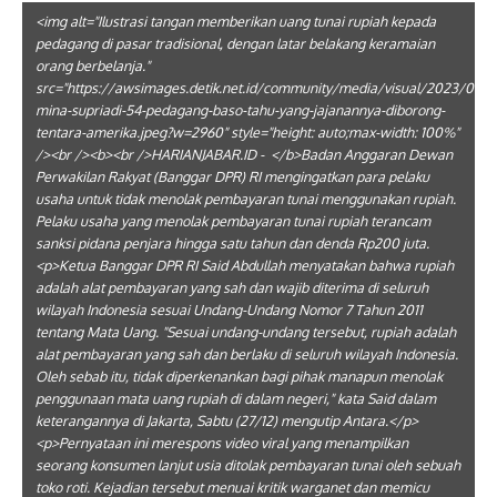
<img alt="Ilustrasi tangan memberikan uang tunai rupiah kepada
pedagang di pasar tradisional, dengan latar belakang keramaian
orang berbelanja."
src="https://awsimages.detik.net.id/community/media/visual/2023/01/1
mina-supriadi-54-pedagang-baso-tahu-yang-jajanannya-diborong-
tentara-amerika.jpeg?w=2960" style="height: auto;max-width: 100%"
/><br /><b><br />HARIANJABAR.ID - </b>Badan Anggaran Dewan
Perwakilan Rakyat (Banggar DPR) RI mengingatkan para pelaku
usaha untuk tidak menolak pembayaran tunai menggunakan rupiah.
Pelaku usaha yang menolak pembayaran tunai rupiah terancam
sanksi pidana penjara hingga satu tahun dan denda Rp200 juta.
<p>Ketua Banggar DPR RI Said Abdullah menyatakan bahwa rupiah
adalah alat pembayaran yang sah dan wajib diterima di seluruh
wilayah Indonesia sesuai Undang-Undang Nomor 7 Tahun 2011
tentang Mata Uang. "Sesuai undang-undang tersebut, rupiah adalah
alat pembayaran yang sah dan berlaku di seluruh wilayah Indonesia.
Oleh sebab itu, tidak diperkenankan bagi pihak manapun menolak
penggunaan mata uang rupiah di dalam negeri," kata Said dalam
keterangannya di Jakarta, Sabtu (27/12) mengutip Antara.</p>
<p>Pernyataan ini merespons video viral yang menampilkan
seorang konsumen lanjut usia ditolak pembayaran tunai oleh sebuah
toko roti. Kejadian tersebut menuai kritik warganet dan memicu