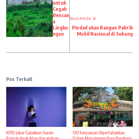
untuk
Cegah
Bencan
Next Article
a
Lingku
Pindad akan Bangun Pabrik
ngan
Mobil Nasional di Subang
Pos Terkait
KPID Jabar Galakkan Siaran
120 Karyawan Dipertahankan
Ramah Anak Atasi Kecanduan
Dalam Manajemen Baru Bandung