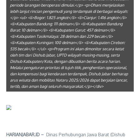
periode larangan beroperasi dimulai.</p> <p>Dhani menjelaskan
lebih lanjut rincian pengemudi yang terdampak di berbagai wilayah:
</p> <ul> <li>Bogor: 1.825 angkot</li> <li>Cianjur: 1.416 angkot</li>
<li>Kabupaten Bandung: 111 delman</li> <li>Kabupaten Bandung
Barat: 10 delman</li> <li>Kabupaten Garut: 457 delman</li>
<li>Kabupaten Tasikmalaya: 28 delman dan 229 becak</li>
<li>Kabupaten Kuningan: 100 delman</li> <li>Kabupaten Cirebon:
535 becak</li> </ul> <p>Program ini akan dimonitor secara ketat
oleh tim dari Dishub Jabar, UPTD wilayah masing-masing, serta
Dishub Kabupaten/Kota, dengan dibuatkan berita acara harian.
Melalui pengaturan prioritas di tujuh titik, penghentian operasional,
dan kompensasi bagi kendaraan terdampak, Dishub Jabar berharap
arus wisata dan mobilitas Nataru 2025/2026 dapat berjalan lancar,
tertib, dan aman bagi seluruh masyarakat.</p></div>
HARIANJABAR.ID –
Dinas Perhubungan Jawa Barat (Dishub