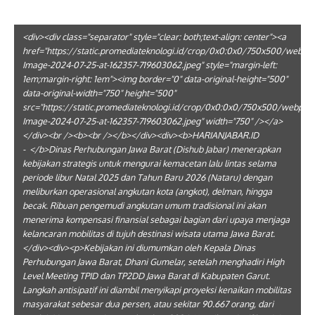
<div><div class="separator" style="clear: both;text-align: center"><a
href="https://static.promediateknologi.id/crop/0x0:0x0/750x500/web
Image-2024-07-25-at-162357-719603062.jpeg" style="margin-left:
1em;margin-right: 1em"><img border="0" data-original-height="500"
data-original-width="750" height="500"
src="https://static.promediateknologi.id/crop/0x0:0x0/750x500/webp
Image-2024-07-25-at-162357-719603062.jpeg" width="750" /></a>
</div><br /><b><br /></b></div><div><b>HARIANJABAR.ID
- </b>Dinas Perhubungan Jawa Barat (Dishub Jabar) menerapkan
kebijakan strategis untuk mengurai kemacetan lalu lintas selama
periode libur Natal 2025 dan Tahun Baru 2026 (Nataru) dengan
meliburkan operasional angkutan kota (angkot), delman, hingga
becak. Ribuan pengemudi angkutan umum tradisional ini akan
menerima kompensasi finansial sebagai bagian dari upaya menjaga
kelancaran mobilitas di tujuh destinasi wisata utama Jawa Barat.
</div><div><p>Kebijakan ini diumumkan oleh Kepala Dinas
Perhubungan Jawa Barat, Dhani Gumelar, setelah menghadiri High
Level Meeting TPID dan TP2DD Jawa Barat di Kabupaten Garut.
Langkah antisipatif ini diambil menyikapi proyeksi kenaikan mobilitas
masyarakat sebesar dua persen, atau sekitar 90.667 orang, dari