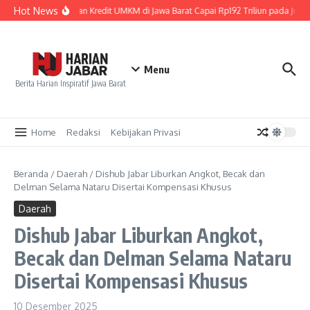
Lewati ke konten
Hot News
Penyaluran Kredit UMKM di Jawa Barat Capai Rp192 Triliun pada Juni 
Menu
Berita Harian Inspiratif Jawa Barat
Home
Redaksi
Kebijakan Privasi
Beranda
/
Daerah
/
Dishub Jabar Liburkan Angkot, Becak dan
Delman Selama Nataru Disertai Kompensasi Khusus
Daerah
Dishub Jabar Liburkan Angkot,
Becak dan Delman Selama Nataru
Disertai Kompensasi Khusus
10 Desember 2025