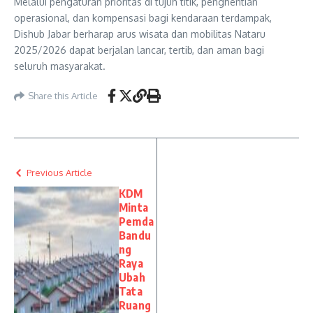
Melalui pengaturan prioritas di tujuh titik, penghentian
operasional, dan kompensasi bagi kendaraan terdampak,
Dishub Jabar berharap arus wisata dan mobilitas Nataru
2025/2026 dapat berjalan lancar, tertib, dan aman bagi
seluruh masyarakat.
Share this Article
Previous Article
KDM
Minta
Pemda
Bandu
ng
Raya
Ubah
Tata
Ruang