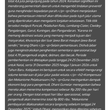
total 4,6 juta pengunjung pada tahun 2024. Kenaikan signifikan ini
mendorong pemerintah daerah untuk mengambil tindakan preventif
guna menghindari kepadatan parah.</p> <p>Dhani menjelaskan
bahwa pemantauan intensif akan difokuskan pada tujuh jalur utama
yang diperkirakan akan mengalami lonjakan wisatawan. Titik-titik
tersebut meliputi Puncak, Pelabuhan Ratu, Lembang-Ciater, Ciwidey-
Pangalengan, Garut, Kuningan, dan Pangandaran. "Karena ini
memang destinasi wisata yang memang menjadi tujuan dari
masyarakat, khususnya dari luar Jawa Barat maupun Jawa Barat
sendiri," terang Dhani.</p> <p>Selain pemantauan, Dishub Jabar
juga menginstruksikan penghentian sementara operasional bagi
total 4.711 pengemudi angkot, delman, dan becak. Periode
pemberhentian ini ditetapkan pada tanggal 24-25 Desember 2025
untuk Natal, serta 31 Desember 2025 hingga 1 Januari 2026 untuk
Tahun Baru. Kebijakan ini bertujuan untuk secara efektif mengurangi
volume kendaraan di jalur-jalur padat wisata.</p> <h2>Kompensasi
dan Mekanisme Pelaksanaan</h2> <p>Guna meringankan dampak
ekonomi bagi para pengemudi, Dhani Gumelar menegaskan bahwa
mereka akan menerima kompensasi sebesar Rp 200 ribu per hari
per orang. Dengan total empat hari libur operasional, setiap
pengemudi akan menerima total Rp 800 ribu. "Mekanisme
pembayaran dilaksanakan secara langsung sebelum tanggal 24
Desember 2025," imbuh Dhani, memastikan dana diterima sebelum