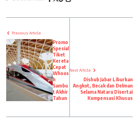
Previous Article
Promo
Spesial
Tiket
Kereta
Cepat
Next Article
Whoos
h
Dishub Jabar Liburkan
Sambu
Angkot, Becak dan Delman
t Akhir
Selama Nataru Disertai
Tahun
Kompensasi Khusus