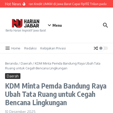
Lewati ke konten
Hot News
Penyaluran Kredit UMKM di Jawa Barat Capai Rp192 Triliun pada Juni
Menu
Berita Harian Inspiratif Jawa Barat
Home
Redaksi
Kebijakan Privasi
Beranda
/
Daerah
/
KDM Minta Pemda Bandung Raya Ubah Tata
Ruang untuk Cegah Bencana Lingkungan
Daerah
KDM Minta Pemda Bandung Raya
Ubah Tata Ruang untuk Cegah
Bencana Lingkungan
10 Desember 2025