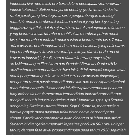
Indonesia kini memasuki era baru dalam pencapaian kemandirian
industri otomotif. Beliau menyoroti pentingnya kawasan industri,
rantai pasok yang terintegrasi, serta pengembangan teknologi
mutakhir untuk membentuk industri nasional yang berdaya saing
tinggi.</p> <p>"Ini adalah sejarah baru untuk melanjutkan milestone
yang belum selesai. Membuat mobil bisa, membuat pabrik mobil
bisa, tapi membuat industri mobil nasional belum tentu bisa. Tanpa
ada kawasan, pembangunan industri mobil nasional yang baik harus
juga membangun ekosistem rantai pasoknya, dan ini perlu ada di
kawasan industri," ujar Rachmat dalam keterangannya.</p>
<h3>Membangun Ekosistem dan Produksi Berkelas Dunia</h3>
<p>Rachmat menambahkan bahwa inisiatif ini menjadi langkah awal
untuk pengembangan kawasan industri berwawasan lingkungan,
penguatan rantai pasok otomotif domestik, dan penerapan teknologi
manufaktur canggih. "Kolaborasi ini diharapkan membuka peluang
bagi Indonesia untuk mencapai kemandirian industri otomotif agar
menjadi sebuah industri berkelas dunia," lanjutnya.</p> <p>Senada
dengan itu, Direktur Utama Pindad, Sigit P. Santosa, menegaskan
bahwa proyek mobil nasional tidak boleh hanya berhenti pada
slogan. Pabrik yang rencananya akan dibangun di lahan industri di
Subang ini ditargetkan memiliki kapasitas produksi 500 ribu unit per
tahun, dengan fase awal produksi dimulai pada tahun 2028 sejumlah