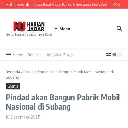
Lewati ke konten
Hot News
uran Kredit UMKM di Jawa Barat Capai Rp192 Triliun pada Juni 2026
KPID Jaba
Menu
Berita Harian Inspiratif Jawa Barat
Home
Redaksi
Kebijakan Privasi
Beranda
/
Bisnis
/
Pindad akan Bangun Pabrik Mobil Nasional di
Subang
Bisnis
Pindad akan Bangun Pabrik Mobil
Nasional di Subang
10 Desember 2025