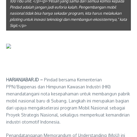
100 ribu unit. </p><p>"Pesan yang sama dari semua komisi kepada
Pindad adalah jangan jadi euforia kalah. Pengembangan mobil
nasional tidak bisa hanya sekadar program, kita harus melakukan
piloting untuk inovasi teknologi dan membangun ekosistemnya," kata
Sigit.</p>
HARIANJABAR.ID –
Pindad bersama Kementerian
PPN/Bappenas dan Himpunan Kawasan Industri (HKI)
menandatangani nota kesepahaman untuk membangun pabrik
mobil nasional baru di Subang. Langkah ini merupakan bagian
dari upaya mengakselerasi program Mobil Nasional sebagai
Proyek Strategis Nasional, sekaligus memperkuat kemandirian
industri otomotif Indonesia.
Penandatanganan Memorandum of Understanding (MoU) ini