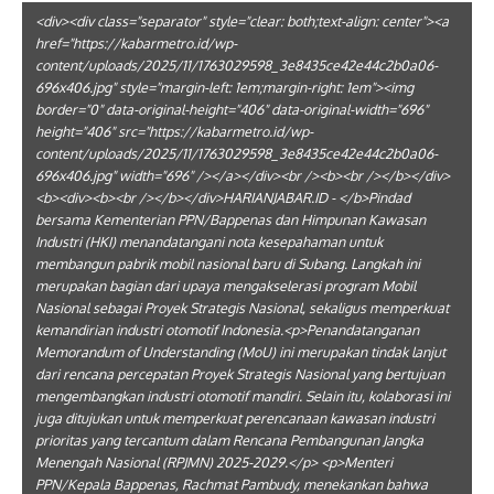
<div><div class="separator" style="clear: both;text-align: center"><a
href="https://kabarmetro.id/wp-
content/uploads/2025/11/1763029598_3e8435ce42e44c2b0a06-
696x406.jpg" style="margin-left: 1em;margin-right: 1em"><img
border="0" data-original-height="406" data-original-width="696"
height="406" src="https://kabarmetro.id/wp-
content/uploads/2025/11/1763029598_3e8435ce42e44c2b0a06-
696x406.jpg" width="696" /></a></div><br /><b><br /></b></div>
<b><div><b><br /></b></div>HARIANJABAR.ID - </b>Pindad
bersama Kementerian PPN/Bappenas dan Himpunan Kawasan
Industri (HKI) menandatangani nota kesepahaman untuk
membangun pabrik mobil nasional baru di Subang. Langkah ini
merupakan bagian dari upaya mengakselerasi program Mobil
Nasional sebagai Proyek Strategis Nasional, sekaligus memperkuat
kemandirian industri otomotif Indonesia.<p>Penandatanganan
Memorandum of Understanding (MoU) ini merupakan tindak lanjut
dari rencana percepatan Proyek Strategis Nasional yang bertujuan
mengembangkan industri otomotif mandiri. Selain itu, kolaborasi ini
juga ditujukan untuk memperkuat perencanaan kawasan industri
prioritas yang tercantum dalam Rencana Pembangunan Jangka
Menengah Nasional (RPJMN) 2025-2029.</p> <p>Menteri
PPN/Kepala Bappenas, Rachmat Pambudy, menekankan bahwa