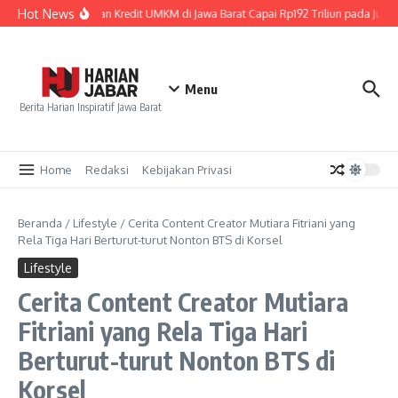
Lewati ke konten
Hot News
Penyaluran Kredit UMKM di Jawa Barat Capai Rp192 Triliun pada Juni 
Menu
Berita Harian Inspiratif Jawa Barat
Home
Redaksi
Kebijakan Privasi
Beranda
/
Lifestyle
/
Cerita Content Creator Mutiara Fitriani yang
Rela Tiga Hari Berturut-turut Nonton BTS di Korsel
Lifestyle
Cerita Content Creator Mutiara
Fitriani yang Rela Tiga Hari
Berturut-turut Nonton BTS di
Korsel