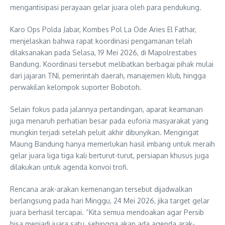
mengantisipasi perayaan gelar juara oleh para pendukung.
Karo Ops Polda Jabar, Kombes Pol La Ode Aries El Fathar,
menjelaskan bahwa rapat koordinasi pengamanan telah
dilaksanakan pada Selasa, 19 Mei 2026, di Mapolrestabes
Bandung. Koordinasi tersebut melibatkan berbagai pihak mulai
dari jajaran TNI, pemerintah daerah, manajemen klub, hingga
perwakilan kelompok suporter Bobotoh.
Selain fokus pada jalannya pertandingan, aparat keamanan
juga menaruh perhatian besar pada euforia masyarakat yang
mungkin terjadi setelah peluit akhir dibunyikan. Mengingat
Maung Bandung hanya memerlukan hasil imbang untuk meraih
gelar juara liga tiga kali berturut-turut, persiapan khusus juga
dilakukan untuk agenda konvoi trofi.
Rencana arak-arakan kemenangan tersebut dijadwalkan
berlangsung pada hari Minggu, 24 Mei 2026, jika target gelar
juara berhasil tercapai. “Kita semua mendoakan agar Persib
bisa menjadi juara satu, sehingga akan ada agenda arak-