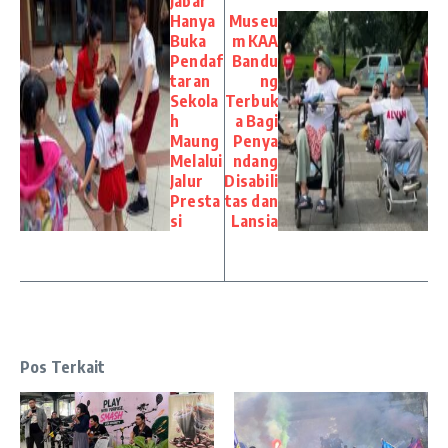
Jabar
Hanya
Museu
Buka
m KAA
Pendaf
Bandu
taran
ng
Sekola
Terbuk
h
a Bagi
Maung
Penya
Melalui
ndang
Jalur
Disabili
Presta
tas dan
si
Lansia
Pos Terkait