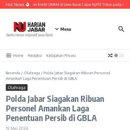
Lewati ke konten
Hot News
Penyaluran Kredit UMKM di Jawa Barat Capai Rp192 Triliun pada Juni 
Menu
Berita Harian Inspiratif Jawa Barat
Home
Redaksi
Kebijakan Privasi
Beranda
/
Olahraga
/
Polda Jabar Siagakan Ribuan Personel
Amankan Laga Penentuan Persib di GBLA
Olahraga
Polda Jabar Siagakan Ribuan
Personel Amankan Laga
Penentuan Persib di GBLA
19 Mei 2026