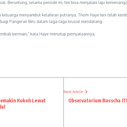
ial. Beruntung, selama periode ini, tim bisa menjalani laju kemenan
eluarga menyambut kelahiran putranya, Thom Haye kini telah kemba
bagi Pangeran Biru dalam laga-laga krusial mendatang.
embali bermain,” kata Haye menutup pernyataannya.
Next Article
 Semakin Kokoh Lewat
Observatorium Bosscha IT
lal