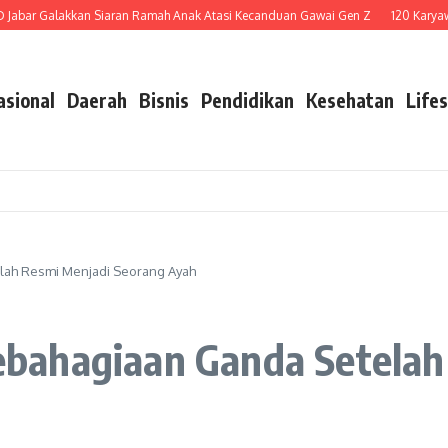
r Galakkan Siaran Ramah Anak Atasi Kecanduan Gawai Gen Z
120 Karyawan D
asional
Daerah
Bisnis
Pendidikan
Kesehatan
Lifes
lah Resmi Menjadi Seorang Ayah
bahagiaan Ganda Setelah