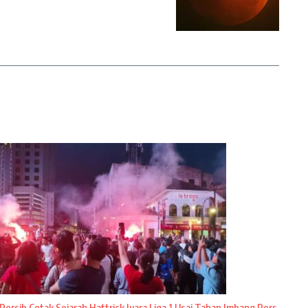
Persib Cetak Sejarah Hattrick Juara Liga 1 Usai Tahan Imbang Pers