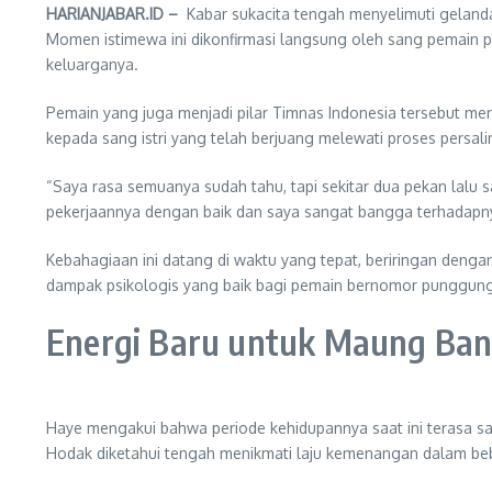
HARIANJABAR.ID –
Kabar sukacita tengah menyelimuti geland
Momen istimewa ini dikonfirmasi langsung oleh sang pemain 
keluarganya.
Pemain yang juga menjadi pilar Timnas Indonesia tersebut me
kepada sang istri yang telah berjuang melewati proses persal
“Saya rasa semuanya sudah tahu, tapi sekitar dua pekan lalu sa
pekerjaannya dengan baik dan saya sangat bangga terhadapny
Kebahagiaan ini datang di waktu yang tepat, beriringan dengan
dampak psikologis yang baik bagi pemain bernomor punggung 
Energi Baru untuk Maung Ba
Haye mengakui bahwa periode kehidupannya saat ini terasa sa
Hodak diketahui tengah menikmati laju kemenangan dalam beb