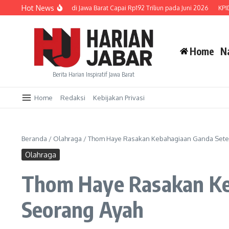
Lewati ke konten
Hot News
uran Kredit UMKM di Jawa Barat Capai Rp192 Triliun pada Juni 2026
KPID Jaba
Home
N
Berita Harian Inspiratif Jawa Barat
Home
Redaksi
Kebijakan Privasi
Beranda
/
Olahraga
/
Thom Haye Rasakan Kebahagiaan Ganda Sete
Olahraga
Thom Haye Rasakan Ke
Seorang Ayah