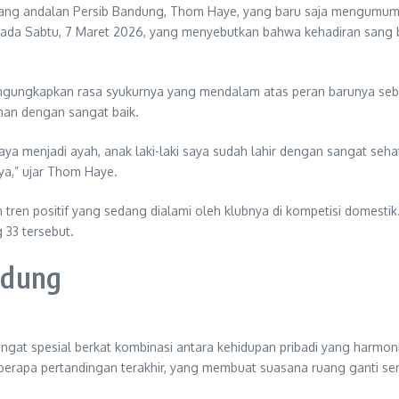
ang andalan Persib Bandung, Thom Haye, yang baru saja mengumumka
pada Sabtu, 7 Maret 2026, yang menyebutkan bahwa kehadiran sang 
ngungkapkan rasa syukurnya yang mendalam atas peran barunya sebag
inan dengan sangat baik.
ya menjadi ayah, anak laki-laki saya sudah lahir dengan sangat sehat
a,” ujar Thom Haye.
 tren positif yang sedang dialami oleh klubnya di kompetisi domestik
33 tersebut.
ndung
ngat spesial berkat kombinasi antara kehidupan pribadi yang harmo
erapa pertandingan terakhir, yang membuat suasana ruang ganti sem