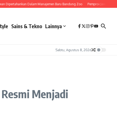
ipertahankan Dalam Manajemen Baru Bandung Zoo
Pemprov Jawa Barat Siapka
tyle
Sains & Tekno
Lainnya
Sabtu, Agustus 8, 2026
 Resmi Menjadi