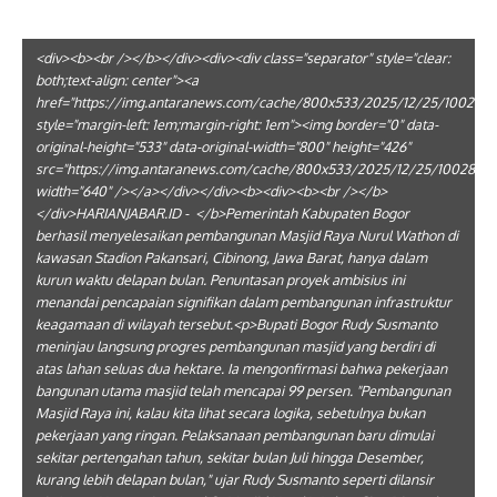
<div><b><br /></b></div><div><div class="separator" style="clear:
both;text-align: center"><a
href="https://img.antaranews.com/cache/800x533/2025/12/25/10028216
style="margin-left: 1em;margin-right: 1em"><img border="0" data-
original-height="533" data-original-width="800" height="426"
src="https://img.antaranews.com/cache/800x533/2025/12/25/10028216
width="640" /></a></div></div><b><div><b><br /></b>
</div>HARIANJABAR.ID - </b>Pemerintah Kabupaten Bogor
berhasil menyelesaikan pembangunan Masjid Raya Nurul Wathon di
kawasan Stadion Pakansari, Cibinong, Jawa Barat, hanya dalam
kurun waktu delapan bulan. Penuntasan proyek ambisius ini
menandai pencapaian signifikan dalam pembangunan infrastruktur
keagamaan di wilayah tersebut.<p>Bupati Bogor Rudy Susmanto
meninjau langsung progres pembangunan masjid yang berdiri di
atas lahan seluas dua hektare. Ia mengonfirmasi bahwa pekerjaan
bangunan utama masjid telah mencapai 99 persen. "Pembangunan
Masjid Raya ini, kalau kita lihat secara logika, sebetulnya bukan
pekerjaan yang ringan. Pelaksanaan pembangunan baru dimulai
sekitar pertengahan tahun, sekitar bulan Juli hingga Desember,
kurang lebih delapan bulan," ujar Rudy Susmanto seperti dilansir