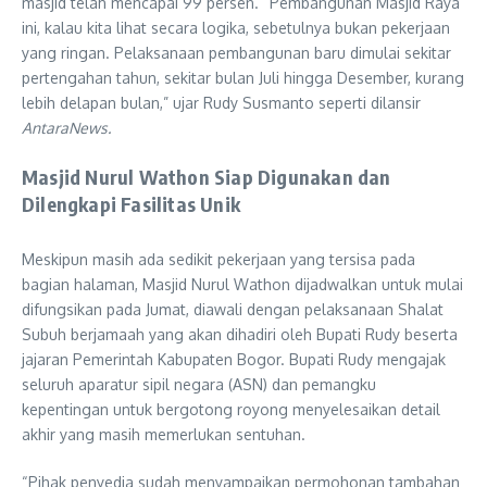
masjid telah mencapai 99 persen. “Pembangunan Masjid Raya
ini, kalau kita lihat secara logika, sebetulnya bukan pekerjaan
yang ringan. Pelaksanaan pembangunan baru dimulai sekitar
pertengahan tahun, sekitar bulan Juli hingga Desember, kurang
lebih delapan bulan,” ujar Rudy Susmanto seperti dilansir
AntaraNews.
Masjid Nurul Wathon Siap Digunakan dan
Dilengkapi Fasilitas Unik
Meskipun masih ada sedikit pekerjaan yang tersisa pada
bagian halaman, Masjid Nurul Wathon dijadwalkan untuk mulai
difungsikan pada Jumat, diawali dengan pelaksanaan Shalat
Subuh berjamaah yang akan dihadiri oleh Bupati Rudy beserta
jajaran Pemerintah Kabupaten Bogor. Bupati Rudy mengajak
seluruh aparatur sipil negara (ASN) dan pemangku
kepentingan untuk bergotong royong menyelesaikan detail
akhir yang masih memerlukan sentuhan.
“Pihak penyedia sudah menyampaikan permohonan tambahan