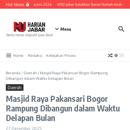
Lewati ke konten
Hot News
ai Rp192 Triliun pada Juni 2026
KPID Jabar Galakkan Siaran Ramah Anak Atas
Menu
Berita Harian Inspiratif Jawa Barat
Home
Redaksi
Kebijakan Privasi
Beranda
/
Daerah
/
Masjid Raya Pakansari Bogor Rampung
Dibangun dalam Waktu Delapan Bulan
Daerah
Masjid Raya Pakansari Bogor
Rampung Dibangun dalam Waktu
Delapan Bulan
27 Desember 2025