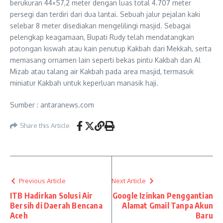
berukuran 44×57,2 meter dengan luas total 4.707 meter
persegi dan terdiri dari dua lantai. Sebuah jalur pejalan kaki
selebar 8 meter disediakan mengelilingi masjid. Sebagai
pelengkap keagamaan, Bupati Rudy telah mendatangkan
potongan kiswah atau kain penutup Kakbah dari Mekkah, serta
memasang ornamen lain seperti bekas pintu Kakbah dan Al
Mizab atau talang air Kakbah pada area masjid, termasuk
miniatur Kakbah untuk keperluan manasik haji.
Sumber : antaranews.com
Share this Article
Previous Article
Next Article
ITB Hadirkan Solusi Air
Google Izinkan Penggantian
Bersih di Daerah Bencana
Alamat Gmail Tanpa Akun
Aceh
Baru