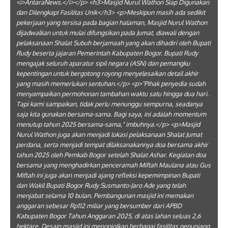
<i>AntaraNews.</i></p> <h3>Masjid Nurul Wathon Siap Digunakan
dan Dilengkapi Fasilitas Unik</h3> <p>Meskipun masih ada sedikit
pekerjaan yang tersisa pada bagian halaman, Masjid Nurul Wathon
dijadwalkan untuk mulai difungsikan pada Jumat, diawali dengan
pelaksanaan Shalat Subuh berjamaah yang akan dihadiri oleh Bupati
Rudy beserta jajaran Pemerintah Kabupaten Bogor. Bupati Rudy
mengajak seluruh aparatur sipil negara (ASN) dan pemangku
kepentingan untuk bergotong royong menyelesaikan detail akhir
yang masih memerlukan sentuhan.</p> <p>"Pihak penyedia sudah
menyampaikan permohonan tambahan waktu satu hingga dua hari.
Tapi kami sampaikan, tidak perlu menunggu sempurna, seadanya
saja kita gunakan bersama-sama. Bagi saya, ini adalah momentum
menutup tahun 2025 bersama-sama," imbuhnya.</p> <p>Masjid
Nurul Wathon juga akan menjadi lokasi pelaksanaan Shalat Jumat
perdana, serta menjadi tempat dilaksanakannya doa bersama akhir
tahun 2025 oleh Pemkab Bogor setelah Shalat Ashar. Kegiatan doa
bersama yang menghadirkan penceramah Miftah Maulana atau Gus
Miftah ini juga akan menjadi ajang refleksi kepemimpinan Bupati
dan Wakil Bupati Bogor Rudy Susmanto-Jaro Ade yang telah
menjabat selama 10 bulan. Pembangunan masjid ini memakan
anggaran sebesar Rp112 miliar yang bersumber dari APBD
Kabupaten Bogor Tahun Anggaran 2025, di atas lahan seluas 2,6
hektare. Desain masjid ini menonjolkan berbagai fasilitas penunjang