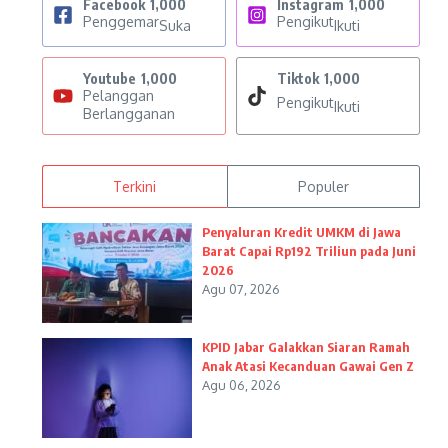
Facebook
1,000
Instagram
1,000
Penggemar
Pengikut
Suka
Ikuti
Youtube
1,000
Tiktok
1,000
Pelanggan
Pengikut
Ikuti
Berlangganan
Terkini
Populer
Penyaluran Kredit UMKM di Jawa
Barat Capai Rp192 Triliun pada Juni
2026
Agu 07, 2026
KPID Jabar Galakkan Siaran Ramah
Anak Atasi Kecanduan Gawai Gen Z
Agu 06, 2026