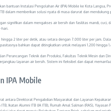
kan bantuan Instalasi Pengolahan Air (IPA) Mobile ke Kota Langsa, Pro
TB dalam memberikan solusi nyata di masa darurat dan mendukung 
n signifikan dalam mengakses air bersih dan fasilitas mandi, cuci
-hari.
hingga 2 liter per detik, atau setara dengan 7.000 liter per jam. Dal
apasitasnya bahkan dapat ditingkatkan untuk melayani 1.200 hingga 1
hlian Perancangan Teknik dan Produksi, Fakultas Teknik Mesin dan D
jangkau layanan air bersih. Sistem ini fleksibel dan dapat memanfaa
n IPA Mobile
erat antara Direktorat Pengabdian Masyarakat dan Layanan Kepakaran
a ITB, Ikatan Alumni ITB (IA ITB), Rumah Amal Salman (RAS), Yayasan
alui jalur darat menuju Pelabuhan Tanjung Priok, sebelum melanjutk