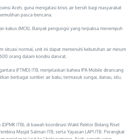
vinsi Aceh, guna mengatasi krisis air bersih bagi masyarakat
pemulihan pasca-bencana.
, dan kakus (MCK). Banyak pengungsi yang terpaksa menempuh
am situasi normal, unit ini dapat memenuhi kebutuhan air minum
.600 orang dalam kondisi darurat.
irgantara (FTMD) ITB, menjelaskan bahwa IPA Mobile dirancang
tkan berbagai sumber air baku, termasuk sungai, danau, situ,
 (DPMK ITB), di bawah koordinasi Wakil Rektor Bidang Riset
 Pembina Masjid Salman ITB, serta Yayasan LAPI ITB. Perangkat
an perjalanan laut ke Lhokseumawe, Aceh, seperti yang