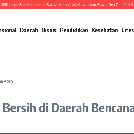
D Jabar Galakkan Siaran Ramah Anak Atasi Kecanduan Gawai Gen Z
120 Kary
asional
Daerah
Bisnis
Pendidikan
Kesehatan
Lifes
na Aceh
r Bersih di Daerah Bencan