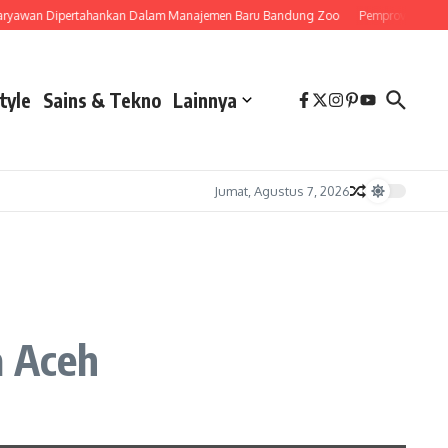
awan Dipertahankan Dalam Manajemen Baru Bandung Zoo
Pemprov Jawa Barat 
tyle
Sains & Tekno
Lainnya
Jumat, Agustus 7, 2026
a Aceh