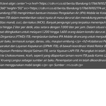
;text-align: center"><a href="https://cdn.rri.co.id/berita/Bandung/t/17667611027
"360" height="512" src="https://cdn.rri.co.id/berita/Bandung/t/1766761102774-a
ung (ITB) mengirimkan bantuan Instalasi Pengolahan Air (IPA) Mobile ke Kota L
men ITB dalam memberikan solusi nyata di masa darurat dan mendukung pemul
litas mandi, cuci, dan kakus (MCK). Banyak pengungsi yang terpaksa menempuh 
 hingga 2 liter per detik, atau setara dengan 7.000 liter per jam. Dalam situa
pat ditingkatkan untuk melayani 1.200 hingga 1.600 orang dalam kondisi darurat
 Dirgantara (FTMD) ITB, menjelaskan bahwa IPA Mobile dirancang untuk menjadi
r air baku, termasuk sungai, danau, situ, maupun embung.</p> <h2>Kolaborasi 
syarakat dan Layanan Kepakaran (DPMK ITB), di bawah koordinasi Wakil Rektor Bi
 Yayasan Pembina Masjid Salman ITB, serta Yayasan LAPI ITB. Perangkat ini tel
 ke Lhokseumawe, Aceh, seperti yang dilaporkan laman resmi ITB pada Kamis (2
rueng Langsa sebagai sumber air baku. Penempatan unit ini telah dikoordinas
sian menggunakan mobil tangki.</p> <p> Sumber : rri.co.id</p>