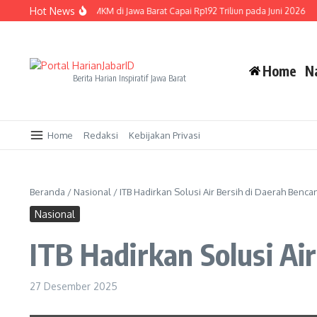
Lewati ke konten
Hot News
Penyaluran Kredit UMKM di Jawa Barat Capai Rp192 Triliun pada Juni 2026
KPI
Home
N
Berita Harian Inspiratif Jawa Barat
Home
Redaksi
Kebijakan Privasi
Beranda
/
Nasional
/
ITB Hadirkan Solusi Air Bersih di Daerah Benca
Nasional
ITB Hadirkan Solusi Ai
27 Desember 2025