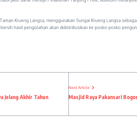
an Taman Krueng Langsa, menggunakan Sungai Krueng Langsa sebagai s
 bersih hasil pengolahan akan didistribusikan ke posko-posko pengu
Next Article
a Jelang Akhir Tahun
Masjid Raya Pakansari Bogo