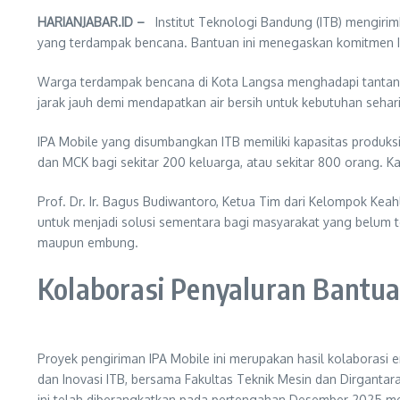
HARIANJABAR.ID –
Institut Teknologi Bandung (ITB) mengirim
yang terdampak bencana. Bantuan ini menegaskan komitmen I
Warga terdampak bencana di Kota Langsa menghadapi tantanga
jarak jauh demi mendapatkan air bersih untuk kebutuhan sehari
IPA Mobile yang disumbangkan ITB memiliki kapasitas produksi 
dan MCK bagi sekitar 200 keluarga, atau sekitar 800 orang. K
Prof. Dr. Ir. Bagus Budiwantoro, Ketua Tim dari Kelompok Kea
untuk menjadi solusi sementara bagi masyarakat yang belum ter
maupun embung.
Kolaborasi Penyaluran Bantua
Proyek pengiriman IPA Mobile ini merupakan hasil kolaborasi 
dan Inovasi ITB, bersama Fakultas Teknik Mesin dan Dirgantar
ini telah diberangkatkan pada pertengahan Desember 2025 mel