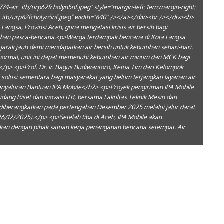
74-air_itb/urp62fcholyn5nf.jpeg" style="margin-left: 1em;margin-right:
ir_itb/urp62fcholyn5nf.jpeg" width="640" /></a></div><br /></div><b>
angsa, Provinsi Aceh, guna mengatasi krisis air bersih bagi
ihan pasca-bencana.<p>Warga terdampak bencana di Kota Langsa
jarak jauh demi mendapatkan air bersih untuk kebutuhan sehari-hari.
si normal, unit ini dapat memenuhi kebutuhan air minum dan MCK bagi
.</p> <p>Prof. Dr. Ir. Bagus Budiwantoro, Ketua Tim dari Kelompok
 solusi sementara bagi masyarakat yang belum terjangkau layanan air
Penyaluran Bantuan IPA Mobile</h2> <p>Proyek pengiriman IPA Mobile
dang Riset dan Inovasi ITB, bersama Fakultas Teknik Mesin dan
ah diberangkatkan pada pertengahan Desember 2025 melalui jalur darat
6/12/2025).</p> <p>Setelah tiba di Aceh, IPA Mobile akan
ikan dengan pihak satuan kerja penanganan bencana setempat. Air