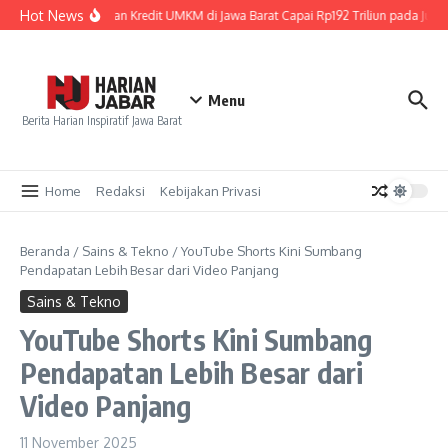
Lewati ke konten
Hot News
Penyaluran Kredit UMKM di Jawa Barat Capai Rp192 Triliun pada Juni 
Menu
Berita Harian Inspiratif Jawa Barat
Home
Redaksi
Kebijakan Privasi
Beranda
/
Sains & Tekno
/
YouTube Shorts Kini Sumbang
Pendapatan Lebih Besar dari Video Panjang
Sains & Tekno
YouTube Shorts Kini Sumbang
Pendapatan Lebih Besar dari
Video Panjang
11 November 2025