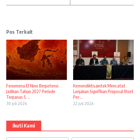
Pos Terkait
Fenomena El Nino Berpotensi
Kemendiktisaintek Mencatat
Jadikan Tahun 2027 Periode
Lonjakan Signifikan Proposal Riset
Terpanas S ...
Per ...
30 Juli 2026
22 Juli 2026
Ikuti Kami