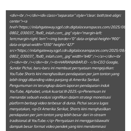
<div><br /></div><div class="separator" style="clear: both;text-align:
center"><a
href="https://inilahgateway.sgp1.cdn.digitaloceanspaces.com/2025/08/5
0802_030037_7bd0_inilah.com_.jpg" style="margin-left:
1em;margin-right: 1em"><img border="0" data-original-height="900"
data-original-width="1350" height="427"
src="https://inilahgateway.sgp1.cdn.digitaloceanspaces.com/2025/08/51
0802_030037_7bd0_inilah.com_.jpg" width="640" /></a></div><br
/><div><br /></div><br /><b>HARIANJABAR.ID - </b>CEO Google,
Sundar Pichai, baru-baru ini membuat pernyataan mengejutkan:
YouTube Shorts kini menghasilkan pendapatan per jam tonton yang
lebih tinggi dibanding video panjang di Amerika Serikat.
Pengumuman ini terungkap dalam laporan pendapatan induk
YouTube, Alphabet, untuk kuartal III-2025.<p>Penemuan ini
menandai sebuah evolusi signifikan dalam strategi monetisasi
platform berbagi video terbesar di dunia. Pichai secara lugas
menyatakan, <q>Di Amerika Serikat, Shorts kini menghasilkan
pendapatan per jam tonton yang lebih besar dari in-stream
tradisional di YouTube.</q> Pernyataan ini menggarisbawahi
dampak besar format video pendek yang kini mendominasi