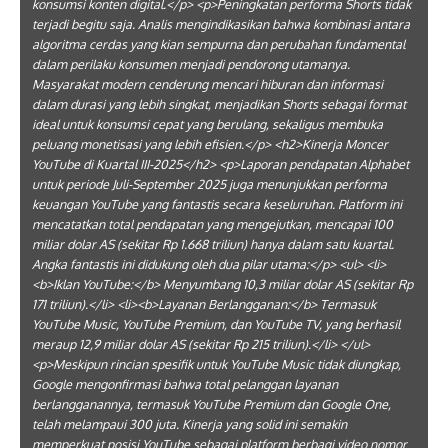
konsumsi konten digital.</p> <p>Peningkatan performa Shorts tidak
terjadi begitu saja. Analis mengindikasikan bahwa kombinasi antara
algoritma cerdas yang kian sempurna dan perubahan fundamental
dalam perilaku konsumen menjadi pendorong utamanya.
Masyarakat modern cenderung mencari hiburan dan informasi
dalam durasi yang lebih singkat, menjadikan Shorts sebagai format
ideal untuk konsumsi cepat yang berulang, sekaligus membuka
peluang monetisasi yang lebih efisien.</p> <h2>Kinerja Moncer
YouTube di Kuartal III-2025</h2> <p>Laporan pendapatan Alphabet
untuk periode Juli-September 2025 juga menunjukkan performa
keuangan YouTube yang fantastis secara keseluruhan. Platform ini
mencatatkan total pendapatan yang mengejutkan, mencapai 100
miliar dolar AS (sekitar Rp 1.668 triliun) hanya dalam satu kuartal.
Angka fantastis ini didukung oleh dua pilar utama:</p> <ul> <li>
<b>Iklan YouTube:</b> Menyumbang 10,3 miliar dolar AS (sekitar Rp
171 triliun).</li> <li><b>Layanan Berlangganan:</b> Termasuk
YouTube Music, YouTube Premium, dan YouTube TV, yang berhasil
meraup 12,9 miliar dolar AS (sekitar Rp 215 triliun).</li> </ul>
<p>Meskipun rincian spesifik untuk YouTube Music tidak diungkap,
Google mengonfirmasi bahwa total pelanggan layanan
berlangganannya, termasuk YouTube Premium dan Google One,
telah melampaui 300 juta. Kinerja yang solid ini semakin
memperkuat posisi YouTube sebagai platform berbagi video nomor