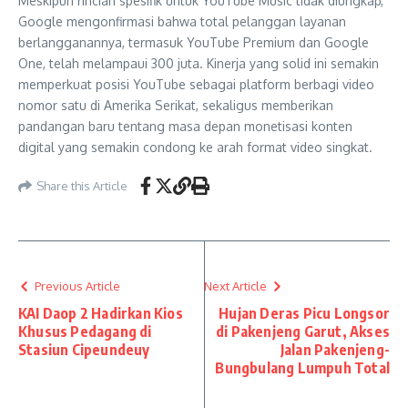
Meskipun rincian spesifik untuk YouTube Music tidak diungkap,
Google mengonfirmasi bahwa total pelanggan layanan
berlangganannya, termasuk YouTube Premium dan Google
One, telah melampaui 300 juta. Kinerja yang solid ini semakin
memperkuat posisi YouTube sebagai platform berbagi video
nomor satu di Amerika Serikat, sekaligus memberikan
pandangan baru tentang masa depan monetisasi konten
digital yang semakin condong ke arah format video singkat.
Share this Article
Previous Article
Next Article
KAI Daop 2 Hadirkan Kios
Hujan Deras Picu Longsor
Khusus Pedagang di
di Pakenjeng Garut, Akses
Stasiun Cipeundeuy
Jalan Pakenjeng-
Bungbulang Lumpuh Total