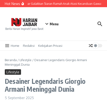
Lewati ke konten
Hot News
KPID Jabar Galakkan Siaran Ramah Anak Atasi Kecanduan Gawai Gen
Menu
Berita Harian Inspiratif Jawa Barat
Home
Redaksi
Kebijakan Privasi
Beranda
/
Lifestyle
/
Desainer Legendaris Giorgio Armani
Meninggal Dunia
Lifestyle
Desainer Legendaris Giorgio
Armani Meninggal Dunia
5 September 2025