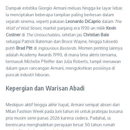
Dampak estetika Giorgio Armani meluas hingga ke layar lebar.
Ia menciptakan beberapa tampilan paling berkesan dalam
sejarah sinema, seperti pakaian
Leonardo DiCaprio
dalam
The
Wolf of Wall Street
, mantel panjang era 1930-an milik
Kevin
Costner
di
The Untouchables
, setelan jas
Christian Bale
sebagai Patrick Bateman dan Bruce Wayne, hingga tuksedo
putih
Brad Pitt
di
Inglourious Basterds
. Momen penting lainnya
adalah Academy Awards 1990, di mana lima aktris ternama,
termasuk Michelle Pfeiffer dan Julia Roberts, tampil menawan
dalam gaun rancangan Armani, mengukuhkan posisinya di
puncak industri hiburan.
Kepergian dan Warisan Abadi
Meskipun aktif hingga akhir hayat, Armani sempat absen dari
Milan Fashion Week pada Juni tahun ini untuk pratinjau busana
pria musim semi-panas 2026 karena cedera. Padahal, ia
berencana menghadirkan perayaan besar 50 tahun rumah