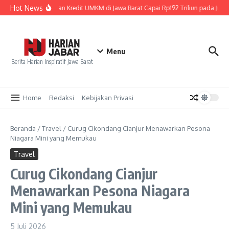
Lewati ke konten
Hot News
Penyaluran Kredit UMKM di Jawa Barat Capai Rp192 Triliun pada Juni 
Menu
Berita Harian Inspiratif Jawa Barat
Home
Redaksi
Kebijakan Privasi
Beranda
/
Travel
/
Curug Cikondang Cianjur Menawarkan Pesona
Niagara Mini yang Memukau
Travel
Curug Cikondang Cianjur
Menawarkan Pesona Niagara
Mini yang Memukau
5 Juli 2026