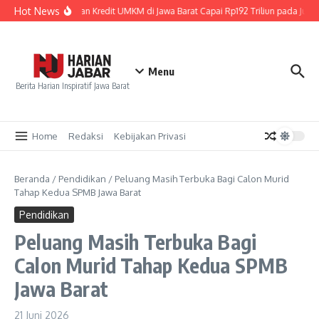
Lewati ke konten
Hot News
Penyaluran Kredit UMKM di Jawa Barat Capai Rp192 Triliun pada Juni 
Menu
Berita Harian Inspiratif Jawa Barat
Home
Redaksi
Kebijakan Privasi
Beranda
/
Pendidikan
/
Peluang Masih Terbuka Bagi Calon Murid
Tahap Kedua SPMB Jawa Barat
Pendidikan
Peluang Masih Terbuka Bagi
Calon Murid Tahap Kedua SPMB
Jawa Barat
21 Juni 2026