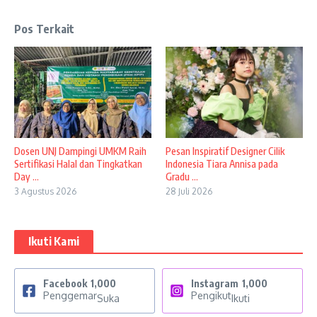
Pos Terkait
Dosen UNJ Dampingi UMKM Raih
Pesan Inspiratif Designer Cilik
Sertifikasi Halal dan Tingkatkan
Indonesia Tiara Annisa pada
Day ...
Gradu ...
3 Agustus 2026
28 Juli 2026
Ikuti Kami
Facebook
1,000
Instagram
1,000
Penggemar
Pengikut
Suka
Ikuti