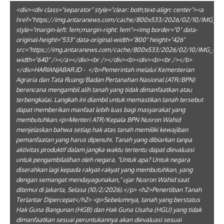
<div><div class="separator" style="clear: both;text-align: center"><a
href="https://img.antaranews.com/cache/800x533/2026/02/10/IMG_061
style="margin-left: 1em;margin-right: 1em"><img border="0" data-
original-height="533" data-original-width="800" height="426"
src="https://img.antaranews.com/cache/800x533/2026/02/10/IMG_0613
width="640" /></a></div><br /></div><b><div><b><br /></b>
</div>HARIANJABAR.ID - </b>Pemerintah melalui Kementerian
Agraria dan Tata Ruang/Badan Pertanahan Nasional (ATR/BPN)
berencana mengambil alih tanah yang tidak dimanfaatkan atau
terbengkalai. Langkah ini diambil untuk memastikan tanah tersebut
dapat memberikan manfaat lebih luas bagi masyarakat yang
membutuhkan.<p>Menteri ATR/Kepala BPN Nusron Wahid
menjelaskan bahwa setiap hak atas tanah memiliki kewajiban
pemanfaatan yang harus dipenuhi. Tanah yang dibiarkan tanpa
aktivitas produktif dalam jangka waktu tertentu dapat dievaluasi
untuk pengambilalihan oleh negara. "Untuk apa? Untuk negara
diserahkan lagi kepada rakyat-rakyat yang membutuhkan, yang
dengan semangat mendayagunakan," ujar Nusron Wahid saat
ditemui di Jakarta, Selasa (10/2/2026).</p> <h2>Penertiban Tanah
Terlantar Dipercepat</h2> <p>Sebelumnya, tanah yang berstatus
Hak Guna Bangunan (HGB) dan Hak Guna Usaha (HGU) yang tidak
dimanfaatkan sesuai peruntukannya akan dievaluasi sesuai