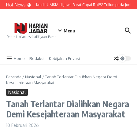
Lewati ke konten
Hot News
Penyaluran Kredit UMKM di Jawa Barat Capai Rp192 Triliun pada Juni 20
Menu
Berita Harian Inspiratif Jawa Barat
Home
Redaksi
Kebijakan Privasi
Beranda
/
Nasional
/
Tanah Terlantar Dialihkan Negara Demi
Kesejahteraan Masyarakat
Nasional
Tanah Terlantar Dialihkan Negara
Demi Kesejahteraan Masyarakat
10 Februari 2026