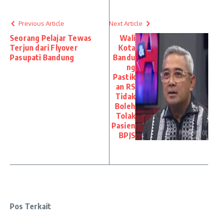
Previous Article
Next Article
Seorang Pelajar Tewas
Wali
Terjun dari Flyover
Kota
Pasupati Bandung
Bandu
ng
Pastik
an RS
Tidak
Boleh
Tolak
Pasien
BPJS
Pos Terkait