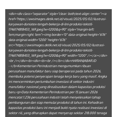
<div><div class="separator" style="clear: both;text-align: center"><a
href="https://awsimages.detik.net.id/visual/2025/05/02/ilustrasi-
karyawan-duniatex-tengah-bekerja-di-lini-produksi-tekstil-
1746174818453_169.jpeg?w=1200&q=90" style="margin-left:
1em;margin-right: 1em"><img border="0" data-original-height="676"
data-original-width="1200" height="676"
src="https://awsimages.detik.net.id/visual/2025/05/02/ilustrasi-
karyawan-duniatex-tengah-bekerja-di-lini-produksi-tekstil-
1746174818453_169.jpeg?w=1200&q=90" width="1200" /></a></div>
<br /></div><b><div><b><br /></b></div>HARIANJABAR.ID
- </b>Kementerian Perindustrian mengumumkan ribuan
perusahaan manufaktur baru siap beroperasi pada tahun 2026,
membuka potensi penyerapan tenaga kerja baru yang masif. Angka
ini mencerminkan pertumbuhan investasi di sektor industri
manufaktur nasional yang direalisasikan dalam kapasitas produksi
baru.<p>Data Kementerian Perindustrian per 15 Januari 2026
mencatat 1.236 perusahaan industri telah menyelesaikan tahap
pembangunan dan siap memulai produksi di tahun ini. Kehadiran
kapasitas produksi baru ini menjadi bukti nyata realisasi investasi di
sektor riil, yang diharapkan dapat menyerap sekitar 218.000 tenaga