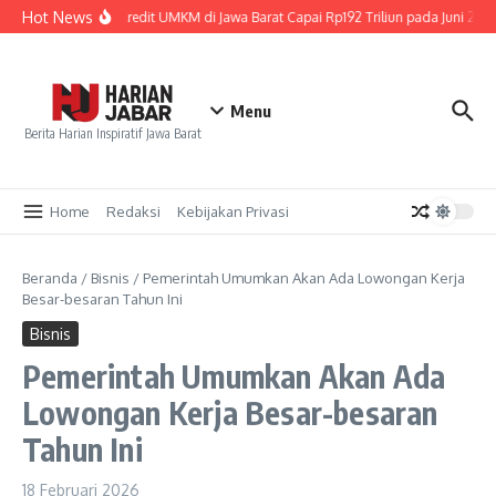
Lewati ke konten
Hot News
Penyaluran Kredit UMKM di Jawa Barat Capai Rp192 Triliun pada Juni 2026
Menu
Berita Harian Inspiratif Jawa Barat
Home
Redaksi
Kebijakan Privasi
Beranda
/
Bisnis
/
Pemerintah Umumkan Akan Ada Lowongan Kerja
Besar-besaran Tahun Ini
Bisnis
Pemerintah Umumkan Akan Ada
Lowongan Kerja Besar-besaran
Tahun Ini
18 Februari 2026