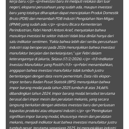
kerja baru.</p> <p>Investasi baru ini meliputi relokasi dari luar
negeri, ekspansi perusahaan yang sudah ada, maupun investasi
baru yang totalnya diharapkan dapat menciptakan Produk Domestik
Bruto (PDB) dan menambah PDB Industri Pengolahan Non-Migas
(IPNM) yang sudah ada.</p> <p>Juru Bicara Kementerian
Perindustrian, Febri Hendri Antoni Arief, menyatakan bahwa
masuknya investasi ke sektor industri tidak bisa dinilai hanya dari
satu indikator sentimen. "Fakta bahwa lebih dari seribu perusahaan
industri siap beroperasi pada 2026 menunjukkan bahwa investasi
manufaktur berjalan dan berkelanjutan," ujar Febri dalam
keterangannya di Jakarta, Selasa (17/2/2026).</p> <h3>Indikator
Investasi Manufaktur yang Positif</h3> <p>Febri menambahkan,
anggapan bahwa investasi manufaktur tidak tumbuh justru
bertentangan dengan data resmi pemerintah. Data rilis ekspor-
impor terbaru Badan Pusat Statistik (BPS) menunjukkan bahwa
impor barang modal pada tahun 2025 tumbuh di atas 34,66%
dibandingkan tahun 2024. Impor barang modal tersebut terutama
berasal dari impor mesin dan peralatan mekanis, yang secara
langsung berkaitan dengan aktivitas investasi baru dan perluasan
kapasitas produksi atau ekspansi industri.</p> <p>"Peningkatan
signifikan impor barang modal, khususnya mesin dan peralatan
mekanis, menjadi indikator kuat bahwa investasi manufaktur justru
tumbuh pesat, terutama sepanjang 2025. Ini menunjukkan industri