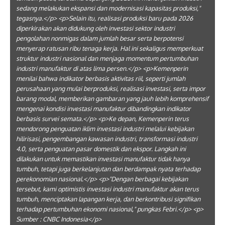
sedang melakukan ekspansi dan modernisasi kapasitas produksi,"
tegasnya.</p> <p>Selain itu, realisasi produksi baru pada 2026
diperkirakan akan didukung oleh investasi sektor industri
pengolahan nonmigas dalam jumlah besar serta berpotensi
menyerap ratusan ribu tenaga kerja. Hal ini sekaligus memperkuat
struktur industri nasional dan menjaga momentum pertumbuhan
industri manufaktur di atas lima persen.</p> <p>Kemenperin
menilai bahwa indikator berbasis aktivitas riil, seperti jumlah
perusahaan yang mulai berproduksi, realisasi investasi, serta impor
barang modal, memberikan gambaran yang jauh lebih komprehensif
mengenai kondisi investasi manufaktur dibandingkan indikator
berbasis survei semata.</p> <p>Ke depan, Kemenperin terus
mendorong penguatan iklim investasi industri melalui kebijakan
hilirisasi, pengembangan kawasan industri, transformasi industri
4.0, serta penguatan pasar domestik dan ekspor. Langkah ini
dilakukan untuk memastikan investasi manufaktur tidak hanya
tumbuh, tetapi juga berkelanjutan dan berdampak nyata terhadap
perekonomian nasional.</p> <p>"Dengan berbagai kebijakan
tersebut, kami optimistis investasi industri manufaktur akan terus
tumbuh, menciptakan lapangan kerja, dan berkontribusi signifikan
terhadap pertumbuhan ekonomi nasional," pungkas Febri.</p> <p>
Sumber : CNBC Indonesia</p>