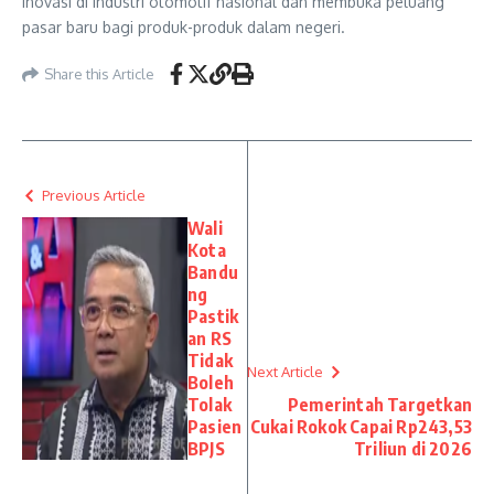
inovasi di industri otomotif nasional dan membuka peluang
pasar baru bagi produk-produk dalam negeri.
Share this Article
Previous Article
Wali
Kota
Bandu
ng
Pastik
an RS
Tidak
Next Article
Boleh
Tolak
Pemerintah Targetkan
Pasien
Cukai Rokok Capai Rp243,53
BPJS
Triliun di 2026