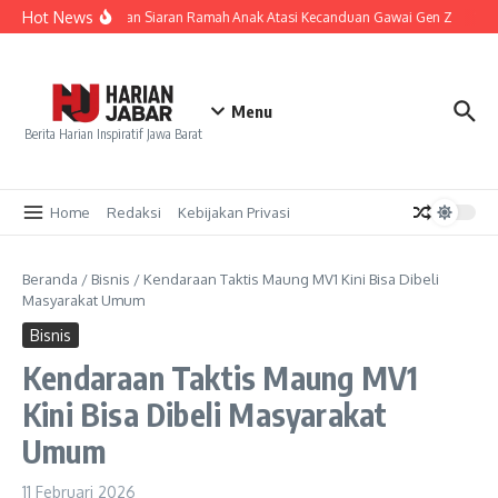
Lewati ke konten
Hot News
KPID Jabar Galakkan Siaran Ramah Anak Atasi Kecanduan Gawai Gen Z
120 
Menu
Berita Harian Inspiratif Jawa Barat
Home
Redaksi
Kebijakan Privasi
Beranda
/
Bisnis
/
Kendaraan Taktis Maung MV1 Kini Bisa Dibeli
Masyarakat Umum
Bisnis
Kendaraan Taktis Maung MV1
Kini Bisa Dibeli Masyarakat
Umum
11 Februari 2026