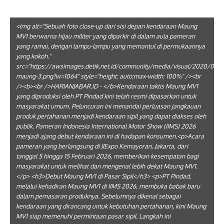
<img alt="Sebuah foto close-up dari sisi depan kendaraan Maung
MV1 berwarna hijau militer yang diparkir di dalam aula pameran
yang ramai, dengan lampu-lampu yang memantul di permukaannya
yang kokoh."
src="https://awsimages.detik.net.id/community/media/visual/2020/07/17
maung-3.png?w=1064" style="height: auto;max-width: 100%" /><br
/><b><br />HARIANJABAR.ID - </b>Kendaraan taktis Maung MV1
yang diproduksi oleh PT Pindad kini telah resmi dipasarkan untuk
masyarakat umum. Peluncuran ini menandai perluasan jangkauan
produk pertahanan menjadi kendaraan sipil yang dapat diakses oleh
publik. Pameran Indonesia International Motor Show (IIMS) 2026
menjadi ajang debut kendaraan ini di hadapan konsumen.<p>Acara
pameran yang berlangsung di JIExpo Kemayoran, Jakarta, dari
tanggal 5 hingga 15 Februari 2026, memberikan kesempatan bagi
masyarakat untuk melihat dan mengenal lebih dekat Maung MV1.
</p> <h3>Debut Maung MV1 di Pasar Sipil</h3> <p>PT Pindad,
melalui kehadiran Maung MV1 di IIMS 2026, membuka babak baru
dalam pemasaran produknya. Sebelumnya dikenal sebagai
kendaraan yang dirancang untuk kebutuhan pertahanan, kini Maung
MV1 siap memenuhi permintaan pasar sipil. Langkah ini