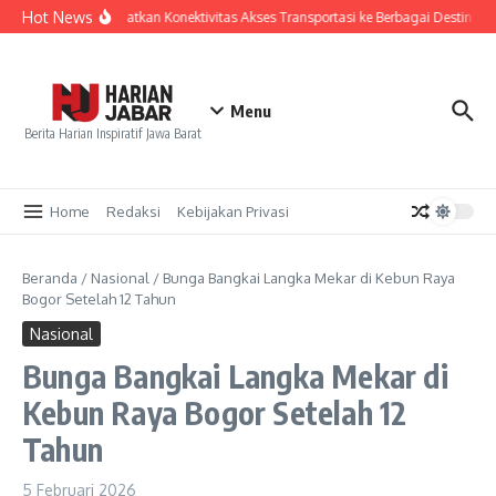
Lewati ke konten
Hot News
PT KAI Tingkatkan Konektivitas Akses Transportasi ke Berbagai Destinasi
Menu
Berita Harian Inspiratif Jawa Barat
Home
Redaksi
Kebijakan Privasi
Beranda
/
Nasional
/
Bunga Bangkai Langka Mekar di Kebun Raya
Bogor Setelah 12 Tahun
Nasional
Bunga Bangkai Langka Mekar di
Kebun Raya Bogor Setelah 12
Tahun
5 Februari 2026