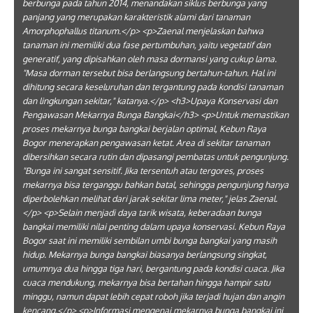
berbunga pada tahun 2014, menandakan siklus berbunga yang
panjang yang merupakan karakteristik alami dari tanaman
Amorphophallus titanum.</p> <p>Zaenal menjelaskan bahwa
tanaman ini memiliki dua fase pertumbuhan, yaitu vegetatif dan
generatif, yang dipisahkan oleh masa dormansi yang cukup lama.
"Masa dorman tersebut bisa berlangsung bertahun-tahun. Hal ini
dihitung secara keseluruhan dan tergantung pada kondisi tanaman
dan lingkungan sekitar," katanya.</p> <h3>Upaya Konservasi dan
Pengawasan Mekarnya Bunga Bangkai</h3> <p>Untuk memastikan
proses mekarnya bunga bangkai berjalan optimal, Kebun Raya
Bogor menerapkan pengawasan ketat. Area di sekitar tanaman
dibersihkan secara rutin dan dipasangi pembatas untuk pengunjung.
"Bunga ini sangat sensitif. Jika tersentuh atau tergores, proses
mekarnya bisa terganggu bahkan batal, sehingga pengunjung hanya
diperbolehkan melihat dari jarak sekitar lima meter," jelas Zaenal.
</p> <p>Selain menjadi daya tarik wisata, keberadaan bunga
bangkai memiliki nilai penting dalam upaya konservasi. Kebun Raya
Bogor saat ini memiliki sembilan umbi bunga bangkai yang masih
hidup. Mekarnya bunga bangkai biasanya berlangsung singkat,
umumnya dua hingga tiga hari, bergantung pada kondisi cuaca. Jika
cuaca mendukung, mekarnya bisa bertahan hingga hampir satu
minggu, namun dapat lebih cepat roboh jika terjadi hujan dan angin
kencang.</p> <p>Informasi mengenai mekarnya bunga bangkai ini