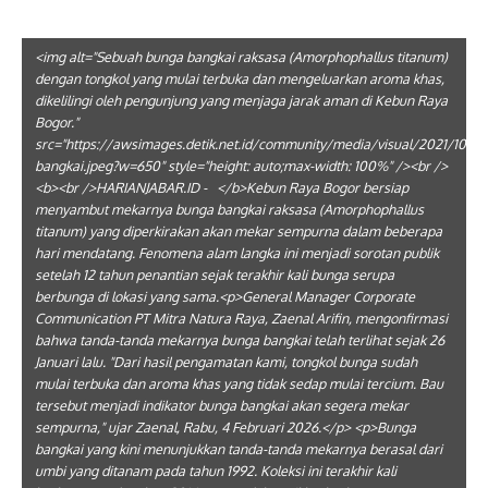
<img alt="Sebuah bunga bangkai raksasa (Amorphophallus titanum)
dengan tongkol yang mulai terbuka dan mengeluarkan aroma khas,
dikelilingi oleh pengunjung yang menjaga jarak aman di Kebun Raya
Bogor."
src="https://awsimages.detik.net.id/community/media/visual/2021/10/13
bangkai.jpeg?w=650" style="height: auto;max-width: 100%" /><br />
<b><br />HARIANJABAR.ID - </b>Kebun Raya Bogor bersiap
menyambut mekarnya bunga bangkai raksasa (Amorphophallus
titanum) yang diperkirakan akan mekar sempurna dalam beberapa
hari mendatang. Fenomena alam langka ini menjadi sorotan publik
setelah 12 tahun penantian sejak terakhir kali bunga serupa
berbunga di lokasi yang sama.<p>General Manager Corporate
Communication PT Mitra Natura Raya, Zaenal Arifin, mengonfirmasi
bahwa tanda-tanda mekarnya bunga bangkai telah terlihat sejak 26
Januari lalu. "Dari hasil pengamatan kami, tongkol bunga sudah
mulai terbuka dan aroma khas yang tidak sedap mulai tercium. Bau
tersebut menjadi indikator bunga bangkai akan segera mekar
sempurna," ujar Zaenal, Rabu, 4 Februari 2026.</p> <p>Bunga
bangkai yang kini menunjukkan tanda-tanda mekarnya berasal dari
umbi yang ditanam pada tahun 1992. Koleksi ini terakhir kali