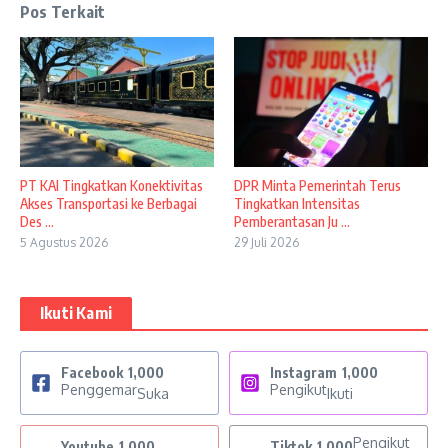
Pos Terkait
PT KAI Tingkatkan Konektivitas
DPR Minta Pemerintah Terus
Akses Transportasi ke Berbagai
Tingkatkan Intensitas
Des ...
Pemberantasan Ju ...
5 Agustus 2026
29 Juli 2026
Ikuti Kami
Facebook
1,000
Instagram
1,000
Penggemar
Pengikut
Suka
Ikuti
Pengikut
Youtube
1,000
Tiktok
1,000