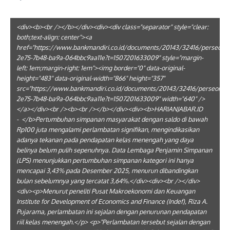
<div><b><br /></b></div><div><div class="separator" style="clear:
both;text-align: center"><a
href="https://www.bankmandiri.co.id/documents/20143/32416/perseora
2e75-7b48-ba9a-064bbc9aa11e?t=1507201633009" style="margin-
left: 1em;margin-right: 1em"><img border="0" data-original-
height="483" data-original-width="866" height="357"
src="https://www.bankmandiri.co.id/documents/20143/32416/perseoran
2e75-7b48-ba9a-064bbc9aa11e?t=1507201633009" width="640" />
</a></div><br /><b><br /></b></div><div><b>HARIANJABAR.ID
- </b>Pertumbuhan simpanan masyarakat dengan saldo di bawah
Rp100 juta mengalami perlambatan signifikan, mengindikasikan
adanya tekanan pada pendapatan kelas menengah yang daya
belinya belum pulih sepenuhnya. Data Lembaga Penjamin Simpanan
(LPS) menunjukkan pertumbuhan simpanan kategori ini hanya
mencapai 3,43% pada Desember 2025, menurun dibandingkan
bulan sebelumnya yang tercatat 3,64%.</div><div><br /></div>
<div><p>Menurut peneliti Pusat Makroekonomi dan Keuangan
Institute for Development of Economics and Finance (Indef), Riza A.
Pujarama, perlambatan ini sejalan dengan penurunan pendapatan
riil kelas menengah.</p> <p>"Perlambatan tersebut sejalan dengan