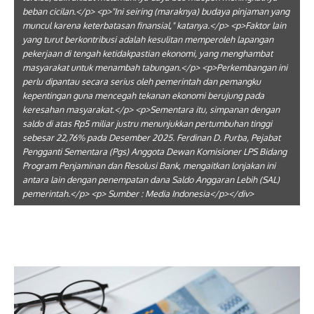
beban cicilan.</p> <p>"Ini seiring (maraknya) budaya pinjaman yang
muncul karena keterbatasan finansial," katanya.</p> <p>Faktor lain
yang turut berkontribusi adalah kesulitan memperoleh lapangan
pekerjaan di tengah ketidakpastian ekonomi, yang menghambat
masyarakat untuk menambah tabungan.</p> <p>Perkembangan ini
perlu dipantau secara serius oleh pemerintah dan pemangku
kepentingan guna mencegah tekanan ekonomi berujung pada
keresahan masyarakat.</p> <p>Sementara itu, simpanan dengan
saldo di atas Rp5 miliar justru menunjukkan pertumbuhan tinggi
sebesar 22,76% pada Desember 2025. Ferdinan D. Purba, Pejabat
Pengganti Sementara (Pgs) Anggota Dewan Komisioner LPS Bidang
Program Penjaminan dan Resolusi Bank, mengaitkan lonjakan ini
antara lain dengan penempatan dana Saldo Anggaran Lebih (SAL)
pemerintah.</p> <p> Sumber : Media Indonesia</p></div>