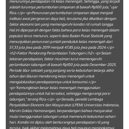
menurunnya pendapatan riil kelas menengah. Sehingga, yang terjadi
adalah turunnya pertumbuhan simpanan di bawah Rp100 juta," ujar
Riza.</p> <p>Penurunan pertumbuhan simpanan dapat menjadi
indikasi awal pergeseran daya beli, terutama jika dikaitkan dengan
faktor ekonomi lain yang memengaruhi kondisi riil rumah tangga.
Hal ini diperparah dengan fakta bahwa porsi kelas menengah dalam
populasi terus menurun, seperti data Badan Pusat Statistik yang
menunjukkan penurunan jumlah penduduk kelas menengah dari
57,33 juta jiwa pada 2019 menjadi 47,85 juta jiwa pada 2024.</p>
<h2>Faktor Pendorong Perlambatan Tabungan</h2> <p>Selain
tekanan pendapatan, faktor musiman turut memengaruhi
perlambatan tabungan di bawah Rp100 juta pada Desember 2025.
Periode libur sekolah yang panjang serta kebutuhan belanja akhir
tahun dan liburan mendorong kelas menengah untuk
mengalokasikan pendapatannya untuk konsumsi.</p>
<p>"Kemungkinan besar kelas menengah menggunakan
pendapatannya untuk hal tersebut, sehingga mengurangi porsi
tabungan," terang Riza.</p> <p>Senada, peneliti Lembaga
Penyelidikan Ekonomi dan Masyarakat (LPEM) Universitas Indonesia,
Mervin Goklas Hamonangan, berpandangan bahwa masyarakat
mulai menggunakan tabungan untuk memenuhi kebutuhan sehari-
hari. Kondisi ini dipicu oleh berkurangnya pendapatan riil yang
tersisa, baik akibat melemahnya daya beli maupun meningkatnya