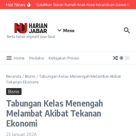
Lewati ke konten
Hot News
KPID Jabar Galakkan Siaran Ramah Anak Atasi Kecanduan Gawai Gen Z
Menu
Berita Harian Inspiratif Jawa Barat
Home
Redaksi
Kebijakan Privasi
Beranda
/
Bisnis
/
Tabungan Kelas Menengah Melambat Akibat
Tekanan Ekonomi
Bisnis
Tabungan Kelas Menengah
Melambat Akibat Tekanan
Ekonomi
23 Januari 2026