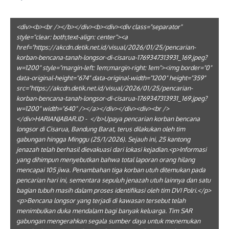
<div><b><br /></b></div><b><div><div class="separator"
style="clear: both;text-align: center"><a
href="https://akcdn.detik.net.id/visual/2026/01/25/pencarian-
korban-bencana-tanah-longsor-di-cisarua-1769347313931_169.jpeg?
w=1200" style="margin-left: 1em;margin-right: 1em"><img border="0"
data-original-height="674" data-original-width="1200" height="359"
src="https://akcdn.detik.net.id/visual/2026/01/25/pencarian-
korban-bencana-tanah-longsor-di-cisarua-1769347313931_169.jpeg?
w=1200" width="640" /></a></div></div><div><br />
</div>HARIANJABAR.ID - </b>Upaya pencarian korban bencana
longsor di Cisarua, Bandung Barat, terus dilakukan oleh tim
gabungan hingga Minggu (25/1/2026). Sejauh ini, 25 kantong
jenazah telah berhasil dievakuasi dari lokasi kejadian.<p>Informasi
yang dihimpun menyebutkan bahwa total laporan orang hilang
mencapai 105 jiwa. Penambahan tiga korban utuh ditemukan pada
pencarian hari ini, sementara sepuluh jenazah utuh lainnya dan satu
bagian tubuh masih dalam proses identifikasi oleh tim DVI Polri.</p>
<p>Bencana longsor yang terjadi di kawasan tersebut telah
menimbulkan duka mendalam bagi banyak keluarga. Tim SAR
gabungan mengerahkan segala sumber daya untuk menemukan