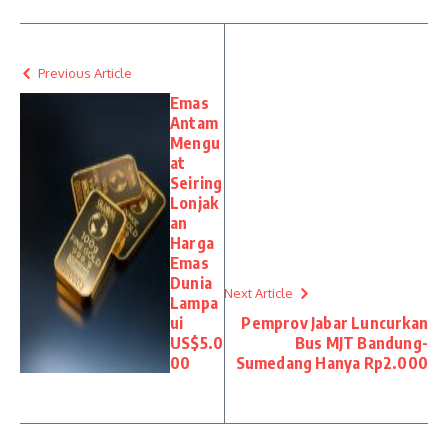
Previous Article
Emas
Antam
Mengu
at
Seiring
Lonjak
an
Harga
Emas
Dunia
Next Article
Lampa
ui
Pemprov Jabar Luncurkan
US$5.0
Bus MJT Bandung-
00
Sumedang Hanya Rp2.000