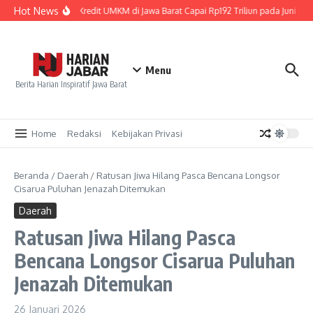
Lewati ke konten
Hot News
Penyaluran Kredit UMKM di Jawa Barat Capai Rp192 Triliun pada Juni 202
Menu
Berita Harian Inspiratif Jawa Barat
Home
Redaksi
Kebijakan Privasi
Beranda
/
Daerah
/
Ratusan Jiwa Hilang Pasca Bencana Longsor
Cisarua Puluhan Jenazah Ditemukan
Daerah
Ratusan Jiwa Hilang Pasca
Bencana Longsor Cisarua Puluhan
Jenazah Ditemukan
26 Januari 2026