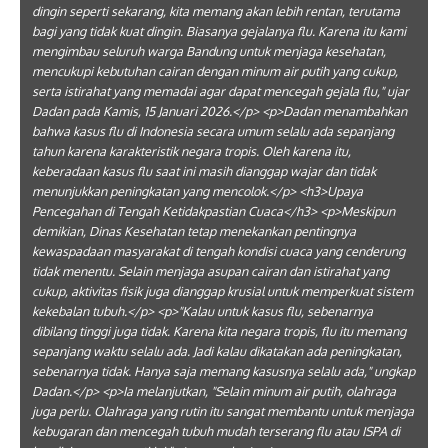
dingin seperti sekarang, kita memang akan lebih rentan, terutama
bagi yang tidak kuat dingin. Biasanya gejalanya flu. Karena itu kami
mengimbau seluruh warga Bandung untuk menjaga kesehatan,
mencukupi kebutuhan cairan dengan minum air putih yang cukup,
serta istirahat yang memadai agar dapat mencegah gejala flu," ujar
Dadan pada Kamis, 15 Januari 2026.</p> <p>Dadan menambahkan
bahwa kasus flu di Indonesia secara umum selalu ada sepanjang
tahun karena karakteristik negara tropis. Oleh karena itu,
keberadaan kasus flu saat ini masih dianggap wajar dan tidak
menunjukkan peningkatan yang mencolok.</p> <h3>Upaya
Pencegahan di Tengah Ketidakpastian Cuaca</h3> <p>Meskipun
demikian, Dinas Kesehatan tetap menekankan pentingnya
kewaspadaan masyarakat di tengah kondisi cuaca yang cenderung
tidak menentu. Selain menjaga asupan cairan dan istirahat yang
cukup, aktivitas fisik juga dianggap krusial untuk memperkuat sistem
kekebalan tubuh.</p> <p>"Kalau untuk kasus flu, sebenarnya
dibilang tinggi juga tidak. Karena kita negara tropis, flu itu memang
sepanjang waktu selalu ada. Jadi kalau dikatakan ada peningkatan,
sebenarnya tidak. Hanya saja memang kasusnya selalu ada," ungkap
Dadan.</p> <p>Ia melanjutkan, "Selain minum air putih, olahraga
juga perlu. Olahraga yang rutin itu sangat membantu untuk menjaga
kebugaran dan mencegah tubuh mudah terserang flu atau ISPA di