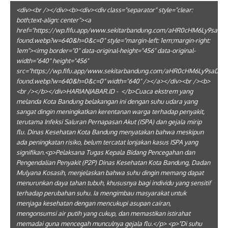
<div><br /></div><b><div><div class="separator" style="clear:
both;text-align: center"><a
href="https://wp.fifu.app/www.sekitarbandung.com/aHR0cHM6Ly
found.webp?w=640&h=0&c=0" style="margin-left: 1em;margin-right:
1em"><img border="0" data-original-height="456" data-original-
width="640" height="456"
src="https://wp.fifu.app/www.sekitarbandung.com/aHR0cHM6Ly9
found.webp?w=640&h=0&c=0" width="640" /></a></div><br /><b>
<br /></b></div>HARIANJABAR.ID - </b>Cuaca ekstrem yang
melanda Kota Bandung belakangan ini dengan suhu udara yang
sangat dingin meningkatkan kerentanan warga terhadap penyakit,
terutama Infeksi Saluran Pernapasan Akut (ISPA) dan gejala mirip
flu. Dinas Kesehatan Kota Bandung menyatakan bahwa meskipun
ada peningkatan risiko, belum tercatat lonjakan kasus ISPA yang
signifikan.<p>Pelaksana Tugas Kepala Bidang Pencegahan dan
Pengendalian Penyakit (P2P) Dinas Kesehatan Kota Bandung, Dadan
Mulyana Kosasih, menjelaskan bahwa suhu dingin memang dapat
menurunkan daya tahan tubuh, khususnya bagi individu yang sensitif
terhadap perubahan suhu. Ia mengimbau masyarakat untuk
menjaga kesehatan dengan mencukupi asupan cairan,
mengonsumsi air putih yang cukup, dan memastikan istirahat
memadai guna mencegah munculnya gejala flu.</p> <p>"Di suhu