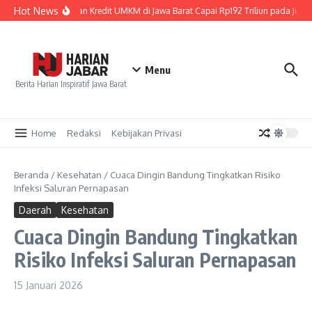
Lewati ke konten
Hot News
Penyaluran Kredit UMKM di Jawa Barat Capai Rp192 Triliun pada Juni 2
Menu
Berita Harian Inspiratif Jawa Barat
Home
Redaksi
Kebijakan Privasi
Beranda
/
Kesehatan
/
Cuaca Dingin Bandung Tingkatkan Risiko
Infeksi Saluran Pernapasan
Daerah
Kesehatan
Cuaca Dingin Bandung Tingkatkan
Risiko Infeksi Saluran Pernapasan
15 Januari 2026