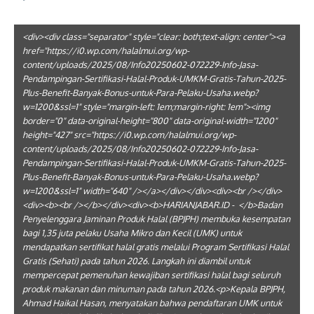
<div><div class="separator" style="clear: both;text-align: center"><a
href="https://i0.wp.com/halalmui.org/wp-
content/uploads/2025/08/Info20250602-072229-Info-Jasa-
Pendampingan-Sertifikasi-Halal-Produk-UMKM-Gratis-Tahun-2025-
Plus-Benefit-Banyak-Bonus-untuk-Para-Pelaku-Usaha.webp?
w=1200&ssl=1" style="margin-left: 1em;margin-right: 1em"><img
border="0" data-original-height="800" data-original-width="1200"
height="427" src="https://i0.wp.com/halalmui.org/wp-
content/uploads/2025/08/Info20250602-072229-Info-Jasa-
Pendampingan-Sertifikasi-Halal-Produk-UMKM-Gratis-Tahun-2025-
Plus-Benefit-Banyak-Bonus-untuk-Para-Pelaku-Usaha.webp?
w=1200&ssl=1" width="640" /></a></div></div><div><br /></div>
<div><b><br /></b></div><div><b>HARIANJABAR.ID - </b>Badan
Penyelenggara Jaminan Produk Halal (BPJPH) membuka kesempatan
bagi 1,35 juta pelaku Usaha Mikro dan Kecil (UMK) untuk
mendapatkan sertifikat halal gratis melalui Program Sertifikasi Halal
Gratis (Sehati) pada tahun 2026. Langkah ini diambil untuk
mempercepat pemenuhan kewajiban sertifikasi halal bagi seluruh
produk makanan dan minuman pada tahun 2026.<p>Kepala BPJPH,
Ahmad Haikal Hasan, menyatakan bahwa pendaftaran UMK untuk