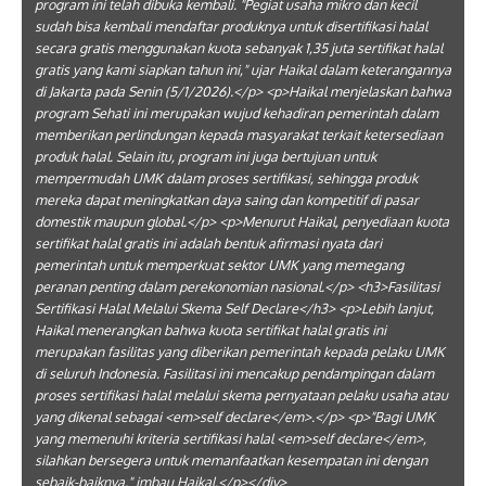
program ini telah dibuka kembali. "Pegiat usaha mikro dan kecil
sudah bisa kembali mendaftar produknya untuk disertifikasi halal
secara gratis menggunakan kuota sebanyak 1,35 juta sertifikat halal
gratis yang kami siapkan tahun ini," ujar Haikal dalam keterangannya
di Jakarta pada Senin (5/1/2026).</p> <p>Haikal menjelaskan bahwa
program Sehati ini merupakan wujud kehadiran pemerintah dalam
memberikan perlindungan kepada masyarakat terkait ketersediaan
produk halal. Selain itu, program ini juga bertujuan untuk
mempermudah UMK dalam proses sertifikasi, sehingga produk
mereka dapat meningkatkan daya saing dan kompetitif di pasar
domestik maupun global.</p> <p>Menurut Haikal, penyediaan kuota
sertifikat halal gratis ini adalah bentuk afirmasi nyata dari
pemerintah untuk memperkuat sektor UMK yang memegang
peranan penting dalam perekonomian nasional.</p> <h3>Fasilitasi
Sertifikasi Halal Melalui Skema Self Declare</h3> <p>Lebih lanjut,
Haikal menerangkan bahwa kuota sertifikat halal gratis ini
merupakan fasilitas yang diberikan pemerintah kepada pelaku UMK
di seluruh Indonesia. Fasilitasi ini mencakup pendampingan dalam
proses sertifikasi halal melalui skema pernyataan pelaku usaha atau
yang dikenal sebagai <em>self declare</em>.</p> <p>"Bagi UMK
yang memenuhi kriteria sertifikasi halal <em>self declare</em>,
silahkan bersegera untuk memanfaatkan kesempatan ini dengan
sebaik-baiknya," imbau Haikal.</p></div>