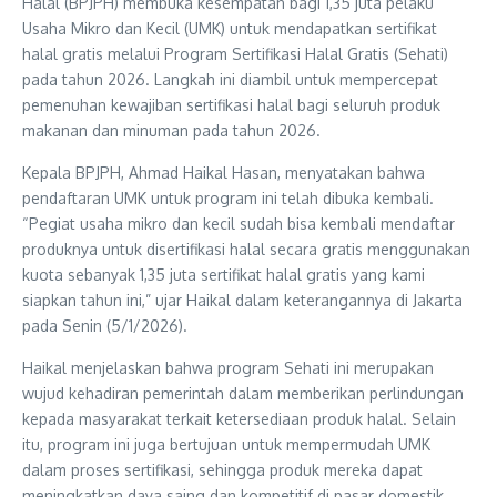
Halal (BPJPH) membuka kesempatan bagi 1,35 juta pelaku
Usaha Mikro dan Kecil (UMK) untuk mendapatkan sertifikat
halal gratis melalui Program Sertifikasi Halal Gratis (Sehati)
pada tahun 2026. Langkah ini diambil untuk mempercepat
pemenuhan kewajiban sertifikasi halal bagi seluruh produk
makanan dan minuman pada tahun 2026.
Kepala BPJPH, Ahmad Haikal Hasan, menyatakan bahwa
pendaftaran UMK untuk program ini telah dibuka kembali.
“Pegiat usaha mikro dan kecil sudah bisa kembali mendaftar
produknya untuk disertifikasi halal secara gratis menggunakan
kuota sebanyak 1,35 juta sertifikat halal gratis yang kami
siapkan tahun ini,” ujar Haikal dalam keterangannya di Jakarta
pada Senin (5/1/2026).
Haikal menjelaskan bahwa program Sehati ini merupakan
wujud kehadiran pemerintah dalam memberikan perlindungan
kepada masyarakat terkait ketersediaan produk halal. Selain
itu, program ini juga bertujuan untuk mempermudah UMK
dalam proses sertifikasi, sehingga produk mereka dapat
meningkatkan daya saing dan kompetitif di pasar domestik