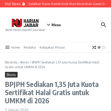
Lewati ke konten
Hot News
KPID Jabar Galakkan Siaran Ramah Anak Atasi Kecanduan Gawai Gen Z
Menu
Berita Harian Inspiratif Jawa Barat
Home
Redaksi
Kebijakan Privasi
Beranda
/
Bisnis
/
BPJPH Sediakan 1,35 Juta Kuota Sertifikat Halal
Gratis untuk UMKM di 2026
Bisnis
BPJPH Sediakan 1,35 Juta Kuota
Sertifikat Halal Gratis untuk
UMKM di 2026
5 Januari 2026