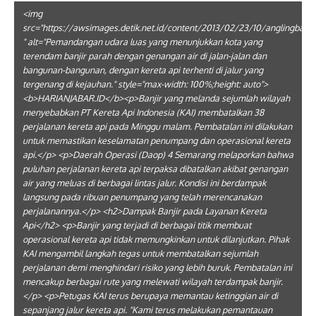
<img
src="https://awsimages.detik.net.id/content/2013/02/23/10/anglingbanjir
" alt="Pemandangan udara luas yang menunjukkan kota yang
terendam banjir parah dengan genangan air di jalan-jalan dan
bangunan-bangunan, dengan kereta api terhenti di jalur yang
tergenang di kejauhan." style="max-width: 100%;height: auto">
<b>HARIANJABAR.ID</b><p>Banjir yang melanda sejumlah wilayah
menyebabkan PT Kereta Api Indonesia (KAI) membatalkan 38
perjalanan kereta api pada Minggu malam. Pembatalan ini dilakukan
untuk memastikan keselamatan penumpang dan operasional kereta
api.</p> <p>Daerah Operasi (Daop) 4 Semarang melaporkan bahwa
puluhan perjalanan kereta api terpaksa dibatalkan akibat genangan
air yang meluas di berbagai lintas jalur. Kondisi ini berdampak
langsung pada ribuan penumpang yang telah merencanakan
perjalanannya.</p> <h2>Dampak Banjir pada Layanan Kereta
Api</h2> <p>Banjir yang terjadi di berbagai titik membuat
operasional kereta api tidak memungkinkan untuk dilanjutkan. Pihak
KAI mengambil langkah tegas untuk membatalkan sejumlah
perjalanan demi menghindari risiko yang lebih buruk. Pembatalan ini
mencakup berbagai rute yang melewati wilayah terdampak banjir.
</p> <p>Petugas KAI terus berupaya memantau ketinggian air di
sepanjang jalur kereta api. "Kami terus melakukan pemantauan