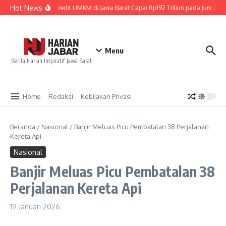
Lewati ke konten
Hot News
Penyaluran Kredit UMKM di Jawa Barat Capai Rp192 Triliun pada Juni 2026
Menu
Berita Harian Inspiratif Jawa Barat
Home
Redaksi
Kebijakan Privasi
Beranda
/
Nasional
/
Banjir Meluas Picu Pembatalan 38 Perjalanan
Kereta Api
Nasional
Banjir Meluas Picu Pembatalan 38
Perjalanan Kereta Api
19 Januari 2026