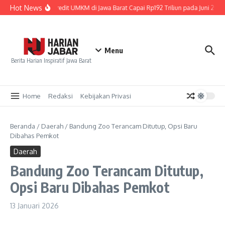
Lewati ke konten
Hot News
Penyaluran Kredit UMKM di Jawa Barat Capai Rp192 Triliun pada Juni 2026
Menu
Berita Harian Inspiratif Jawa Barat
Home
Redaksi
Kebijakan Privasi
Beranda
/
Daerah
/
Bandung Zoo Terancam Ditutup, Opsi Baru
Dibahas Pemkot
Daerah
Bandung Zoo Terancam Ditutup,
Opsi Baru Dibahas Pemkot
13 Januari 2026