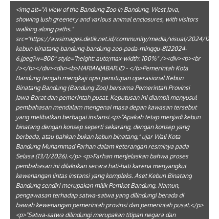
<img alt="A view of the Bandung Zoo in Bandung, West Java,
showing lush greenery and various animal enclosures, with visitors
walking along paths."
src="https://awsimages.detik.net.id/community/media/visual/2024/12/0
kebun-binatang-bandung-bandung-zoo-pada-minggu-8122024-
6.jpeg?w=800" style="height: auto;max-width: 100%" /><div><b><br
/></b></div><div><b>HARIANJABAR.ID - </b>Pemerintah Kota
Bandung tengah mengkaji opsi penutupan operasional Kebun
Binatang Bandung (Bandung Zoo) bersama Pemerintah Provinsi
Jawa Barat dan pemerintah pusat. Keputusan ini diambil menyusul
pembahasan mendalam mengenai masa depan kawasan tersebut
yang melibatkan berbagai instansi.<p>"Apakah tetap menjadi kebun
binatang dengan konsep seperti sekarang, dengan konsep yang
berbeda, atau bahkan bukan kebun binatang," ujar Wali Kota
Bandung Muhammad Farhan dalam keterangan resminya pada
Selasa (13/1/2026).</p> <p>Farhan menjelaskan bahwa proses
pembahasan ini dilakukan secara hati-hati karena menyangkut
kewenangan lintas instansi yang kompleks. Aset Kebun Binatang
Bandung sendiri merupakan milik Pemkot Bandung. Namun,
pengawasan terhadap satwa-satwa yang dilindungi berada di
bawah kewenangan pemerintah provinsi dan pemerintah pusat.</p>
<p>"Satwa-satwa dilindungi merupakan titipan negara dan