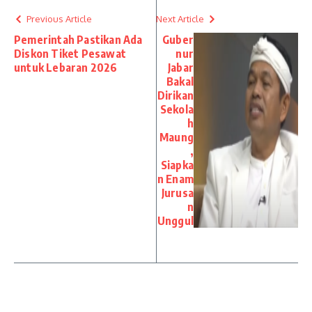
Previous Article
Next Article
Pemerintah Pastikan Ada
Guber
Diskon Tiket Pesawat
nur
untuk Lebaran 2026
Jabar
Bakal
Dirikan
Sekola
h
Maung
,
Siapka
n Enam
Jurusa
n
Unggul