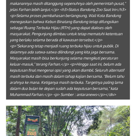
makanannya masih ditanggung sepenuhnya oleh pemerintah pusat,"
jelas Farhan lebih lanjut.</p> <h3>Status Bandung Zoo Saat Ini</h3>
<p>Selama proses pembahasan berlangsung, Wali Kota Bandung
menegaskan bahwa Kebun Binatang Bandung tetap difungsikan
sebagai Ruang Terbuka Hijau (RTH) yang dapat diakses oleh
masyarakat. Pengunjung diimbau untuk tetap mematuhi ketentuan
yang berlaku selama berada di kawasan tersebut.</p>
<p>"Sekarang tetap menjadi ruang terbuka hijau untuk publik. Di
dalamnya ada satwa-satwa dilindungi yang kita jaga bersama.
Masyarakat masih bisa berkunjung selama mengikuti peraturan
keluar-masuk," terang Farhan.</p> <p>Hingga saat ini, belum ada
keputusan final mengenai opsi yang akan diambil. Seluruh alternatif
masih terbuka dan masih dalam tahap kajian bersama. "Belum tahu
arahnya ke mana. Ketiganya masih terbuka. Targetnya paling lama
dalam dua bulan ke depan sudah ada keputusan bersama," kata
Muhammad Farhan.</p> <p> Sumber : antaranews</p></div>