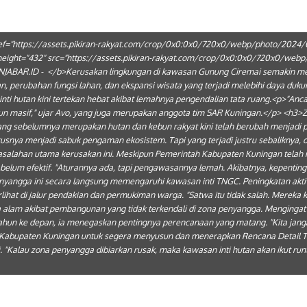
a href="https://assets.pikiran-rakyat.com/crop/0x0:0x0/720x0/webp/photo/2024/
0" height="432" src="https://assets.pikiran-rakyat.com/crop/0x0:0x0/720x0/w
JABAR.ID - </b>Kerusakan lingkungan di kawasan Gunung Ciremai semakin men
erubahan fungsi lahan, dan ekspansi wisata yang terjadi melebihi daya dukung
i hutan kini tertekan hebat akibat lemahnya pengendalian tata ruang.<p>"Anc
amun masif," ujar Avo, yang juga merupakan anggota tim SAR Kuningan.</p> <h
ang sebelumnya merupakan hutan dan kebun rakyat kini telah berubah menjadi p
usnya menjadi sabuk pengaman ekosistem. Tapi yang terjadi justru sebaliknya, d
asalahan utama kerusakan ini. Meskipun Pemerintah Kabupaten Kuningan telah
 belum efektif. "Aturannya ada, tapi pengawasannya lemah. Akibatnya, kepent
nyangga ini secara langsung memengaruhi kawasan inti TNGC. Peningkatan akti
ihat di jalur pendakian dan permukiman warga. "Satwa itu tidak salah. Mereka k
a alam akibat pembangunan yang tidak terkendali di zona penyangga. Mengingat
ahun ke depan, ia menegaskan pentingnya perencanaan yang matang. "Kita jang
 Kabupaten Kuningan untuk segera menyusun dan menerapkan Rencana Detail Ta
Kalau zona penyangga dibiarkan rusak, maka kawasan inti hutan akan ikut runtu