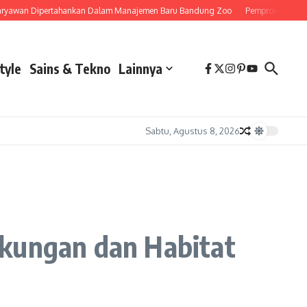
wan Dipertahankan Dalam Manajemen Baru Bandung Zoo
Pemprov Jawa Barat 
tyle
Sains & Tekno
Lainnya
Sabtu, Agustus 8, 2026
gkungan dan Habitat