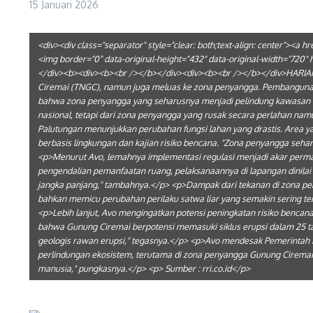
15 Januari 2026
<div><div class="separator" style="clear: both;text-align: center"><
<img border="0" data-original-height="432" data-original-width="72
</div><b><div><b><br /></b></div><div><b><br /></b></div>HARIAN
Ciremai (TNGC), namun juga meluas ke zona penyangga. Pembangunan, p
bahwa zona penyangga yang seharusnya menjadi pelindung kawasan int
nasional, tetapi dari zona penyangga yang rusak secara perlahan n
Palutungan menunjukkan perubahan fungsi lahan yang drastis. Area y
berbasis lingkungan dan kajian risiko bencana. "Zona penyangga sehar
<p>Menurut Avo, lemahnya implementasi regulasi menjadi akar perm
pengendalian pemanfaatan ruang, pelaksanaannya di lapangan dinilai
jangka panjang," tambahnya.</p> <p>Dampak dari tekanan di zona pe
bahkan memicu perubahan perilaku satwa liar yang semakin sering terl
<p>Lebih lanjut, Avo mengingatkan potensi peningkatan risiko bencan
bahwa Gunung Ciremai berpotensi memasuki siklus erupsi dalam 25 t
geologis rawan erupsi," tegasnya.</p> <p>Avo mendesak Pemerintah
perlindungan ekosistem, terutama di zona penyangga Gunung Ciremai. "
manusia," pungkasnya.</p> <p> Sumber : rri.co.id</p>