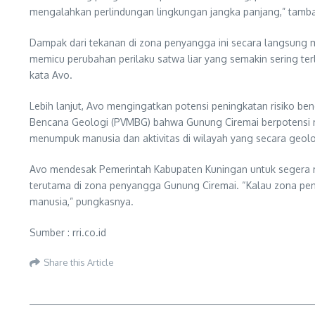
mengalahkan perlindungan lingkungan jangka panjang,” tamb
Dampak dari tekanan di zona penyangga ini secara langsung 
memicu perubahan perilaku satwa liar yang semakin sering terl
kata Avo.
Lebih lanjut, Avo mengingatkan potensi peningkatan risiko be
Bencana Geologi (PVMBG) bahwa Gunung Ciremai berpotensi m
menumpuk manusia dan aktivitas di wilayah yang secara geolo
Avo mendesak Pemerintah Kabupaten Kuningan untuk segera m
terutama di zona penyangga Gunung Ciremai. “Kalau zona penya
manusia,” pungkasnya.
Sumber : rri.co.id
Share this Article