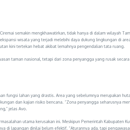
Ciremai semakin mengkhawatirkan, tidak hanya di dalam wilayah Ta
spansi wisata yang terjadi melebihi daya dukung lingkungan di are
tan kini tertekan hebat akibat lemahnya pengendalian tata ruang.
wasan taman nasional, tetapi dari zona penyangga yang rusak secara
 fungsi lahan yang drastis. Area yang sebelumnya merupakan hutan
ingkungan dan kajian risiko bencana. “Zona penyangga seharusnya men
ng,” jelas Avo.
ermasalahan utama kerusakan ini. Meskipun Pemerintah Kabupaten K
 di lapangan dinilai belum efektif. “Aturannya ada, tapi pengawas