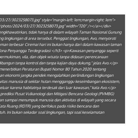
03/27/3023258073.jpg" style="margin-left: 1em;margin-right: 1em">
ebp/photo/2024/03/27/3023258073.jpg" width="720" /></a></div>
gkhawatirkan, tidak hanya di dalam wilayah Taman Nasional Gunung
 lingkungan di area tersebut. Penggiat lingkungan, Avo, menyoroti
aman terbesar Ciremai hari ini bukan hanya dari dalam kawasan taman
3>Zona Penyangga Terdegradasi </h3> <p>Kawasan penyangga seperti
ermukiman, vila, dan objek wisata tanpa didasari perencanaan
ibangun tanpa kontrol dan tanpa kajian daya dukung," jelas Avo.</p>
 menerbitkan Peraturan Bupati Nomor 80 Tahun 2020 tentang
ingan ekonomi jangka pendek mengalahkan perlindungan lingkungan
vitas manusia di sekitar hutan mengganggu keseimbangan ekosistem,
eluar karena habitatnya terdesak dari luar kawasan," kata Avo.</p>
 prediksi Pusat Vulkanologi dan Mitigasi Bencana Geologi (PVMBG)
an sampai menumpuk manusia dan aktivitas di wilayah yang secara
ta Ruang (RDTR) yang berfokus pada risiko bencana dan
h. Ini bukan sekadar soal lingkungan, tapi soal keselamatan