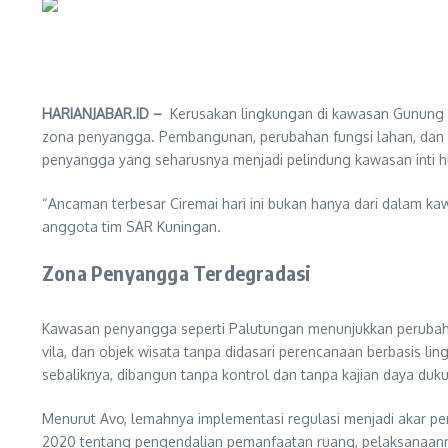
HARIANJABAR.ID –
Kerusakan lingkungan di kawasan Gunung 
zona penyangga. Pembangunan, perubahan fungsi lahan, dan ek
penyangga yang seharusnya menjadi pelindung kawasan inti hu
“Ancaman terbesar Ciremai hari ini bukan hanya dari dalam ka
anggota tim SAR Kuningan.
Zona Penyangga Terdegradasi
Kawasan penyangga seperti Palutungan menunjukkan perubahan
vila, dan objek wisata tanpa didasari perencanaan berbasis l
sebaliknya, dibangun tanpa kontrol dan tanpa kajian daya duku
Menurut Avo, lemahnya implementasi regulasi menjadi akar p
2020 tentang pengendalian pemanfaatan ruang, pelaksanaannya