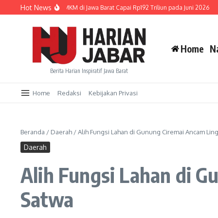
Lewati ke konten
Hot News
Penyaluran Kredit UMKM di Jawa Barat Capai Rp192 Triliun pada Juni 2026
KPI
Home
N
Berita Harian Inspiratif Jawa Barat
Home
Redaksi
Kebijakan Privasi
Beranda
/
Daerah
/
Alih Fungsi Lahan di Gunung Ciremai Ancam Lin
Daerah
Alih Fungsi Lahan di 
Satwa