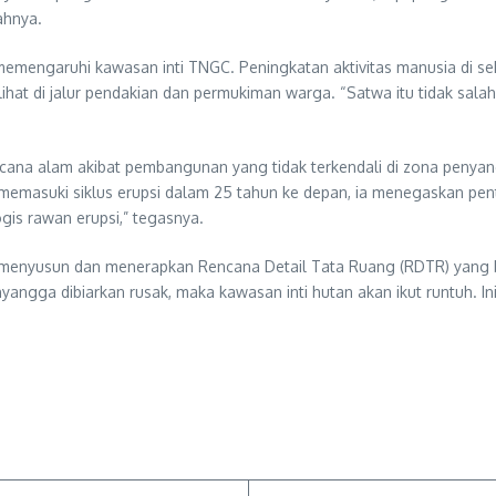
ahnya.
memengaruhi kawasan inti TNGC. Peningkatan aktivitas manusia di 
ihat di jalur pendakian dan permukiman warga. “Satwa itu tidak salah
ncana alam akibat pembangunan yang tidak terkendali di zona penyan
emasuki siklus erupsi dalam 25 tahun ke depan, ia menegaskan pen
gis rawan erupsi,” tegasnya.
enyusun dan menerapkan Rencana Detail Tata Ruang (RDTR) yang be
ngga dibiarkan rusak, maka kawasan inti hutan akan ikut runtuh. In