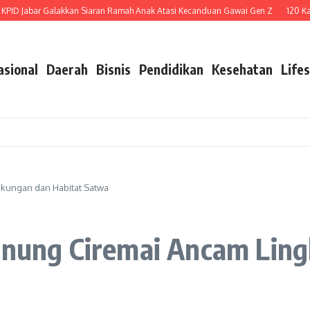
D Jabar Galakkan Siaran Ramah Anak Atasi Kecanduan Gawai Gen Z
120 Karya
asional
Daerah
Bisnis
Pendidikan
Kesehatan
Lifes
gkungan dan Habitat Satwa
Gunung Ciremai Ancam Lin