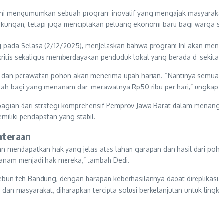
 ini mengumumkan sebuah program inovatif yang mengajak masyarakat 
lingkungan, tetapi juga menciptakan peluang ekonomi baru bagi warga
ng pada Selasa (2/12/2025), menjelaskan bahwa program ini akan me
kritis sekaligus memberdayakan penduduk lokal yang berada di sekitar
n dan perawatan pohon akan menerima upah harian. “Nantinya semua
pah bagi yang menanam dan merawatnya Rp50 ribu per hari,” ungkap 
 bagian dari strategi komprehensif Pemprov Jawa Barat dalam mena
miliki pendapatan yang stabil.
hteraan
an mendapatkan hak yang jelas atas lahan garapan dan hasil dari po
 tanam menjadi hak mereka,” tambah Dedi.
ebun teh Bandung, dengan harapan keberhasilannya dapat direplikasi d
 dan masyarakat, diharapkan tercipta solusi berkelanjutan untuk li