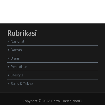
Rubrikasi
Nasional
Daerah
Bisnis
Pendidikan
Lifestyle
Sains & Tekno