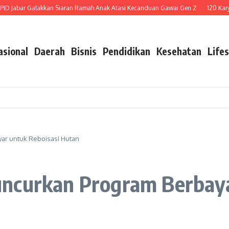
Jabar Galakkan Siaran Ramah Anak Atasi Kecanduan Gawai Gen Z
120 Karyawa
asional
Daerah
Bisnis
Pendidikan
Kesehatan
Lifes
ar untuk Reboisasi Hutan
ncurkan Program Berbaya