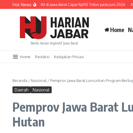
Lewati ke konten
Hot News
nyaluran Kredit UMKM di Jawa Barat Capai Rp192 Triliun pada Juni 2026
KPID 
Home
N
Berita Harian Inspiratif Jawa Barat
Home
Redaksi
Kebijakan Privasi
Beranda
/
Nasional
/
Pemprov Jawa Barat Luncurkan Program Berbay
Daerah
Nasional
Pemprov Jawa Barat Lu
Hutan