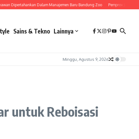
n Dipertahankan Dalam Manajemen Baru Bandung Zoo
Pemprov Jawa Barat Si
tyle
Sains & Tekno
Lainnya
Minggu, Agustus 9, 2026
r untuk Reboisasi