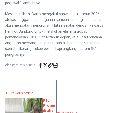
pegawai,” tambahnya.
Meski demikian, Darto mengakui bahwa untuk tahun 2026,
alokasi anggaran penanganan sampah kemungkinan besar
akan mengalami penurunan. Hal ini sejalan dengan kewajiban
Pemkot Bandung untuk melakukan efisiensi akibat
pemangkasan TKD. “Untuk tahun depan, kalau dari rencana
anggaran memang ada penurunan akibat dana transfer ke
daerah dikurangi cukup besar. Tapi angkanya belum fix,”
pungkasnya.
Share this Article
Previous Article
PT.
Prome
drahar
Next Article