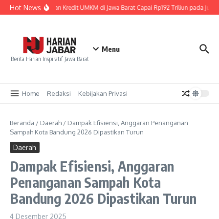
Lewati ke konten
Hot News
Penyaluran Kredit UMKM di Jawa Barat Capai Rp192 Triliun pada Juni 
Menu
Berita Harian Inspiratif Jawa Barat
Home
Redaksi
Kebijakan Privasi
Beranda
/
Daerah
/
Dampak Efisiensi, Anggaran Penanganan
Sampah Kota Bandung 2026 Dipastikan Turun
Daerah
Dampak Efisiensi, Anggaran
Penanganan Sampah Kota
Bandung 2026 Dipastikan Turun
4 Desember 2025