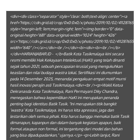
<div><div class="separator" style="clear: both;text-align: center"><a
href="https://cdn.grid.id/crop/0x0:0x0/x/photo/2019/10/02/411287655.jp
style="margin-left: 1em;margin-right: 1em"><img border="0" data-
original-height="681" data-original-width="1024" height="426"
src="https://cdn.grid.id/crop/0x0:0x0/x/photo/2019/10/02/411287655.jpg
width="640" /></a></div><br /></div><b><div><b><br /></b>
</div>HARIANJABAR.ID - </b>Batik Kota Tasikmalaya kini secara
resmi memiliki Hak Kekayaan Intelektual (HaKI) yang telah dinanti
sejak tahun 2021, sebuah pencapaian krusial yang mengukuhkan
keaslian dan nilai budaya wastra lokal. Sertifikasi ini diumumkan
pada 14 Desember 2025, menandai pengakuan empat motif murni
hasil inovasi perajin asli Tasikmalaya.<div><br /><p>Wakil Ketua
Dekranasda Kota Tasikmalaya, Rani Permayani Diky Chandra,
menegaskan bahwa kepemilikan HaKI ini merupakan penanda
penting bagi identitas Batik Tasik. "Ini merupakan titik bangkit
‘wastra’ Kota Tasikmalaya. Ini harus kita apresiasi, jaga dan
lestarikan oleh semua pihak. Kita harus bangga memakai batik Tasik
dimanapun, kapanpun dan dalam banyak kegiatan apapun, baik
formal ataupun non formal, ini tergantung dari model dan bahan
yang bisa dipadupadankan," ujarnya.</p> <p>Lebih lanjut, Rani