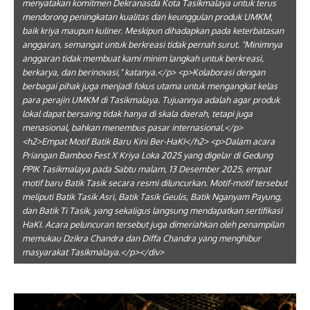
menyatakan komitmen Dekranasda Kota Tasikmalaya untuk terus
mendorong peningkatan kualitas dan keunggulan produk UMKM,
baik kriya maupun kuliner. Meskipun dihadapkan pada keterbatasan
anggaran, semangat untuk berkreasi tidak pernah surut. "Minimnya
anggaran tidak membuat kami minim langkah untuk berkreasi,
berkarya, dan berinovasi," katanya.</p> <p>Kolaborasi dengan
berbagai pihak juga menjadi fokus utama untuk mengangkat kelas
para perajin UMKM di Tasikmalaya. Tujuannya adalah agar produk
lokal dapat bersaing tidak hanya di skala daerah, tetapi juga
menasional, bahkan menembus pasar internasional.</p>
<h2>Empat Motif Batik Baru Kini Ber-HaKI</h2> <p>Dalam acara
Priangan Bamboo Fest X Kriya Loka 2025 yang digelar di Gedung
PPIK Tasikmalaya pada Sabtu malam, 13 Desember 2025, empat
motif baru Batik Tasik secara resmi diluncurkan. Motif-motif tersebut
meliputi Batik Tasik Asri, Batik Tasik Geulis, Batik Nganyam Payung,
dan Batik Ti Tasik, yang sekaligus langsung mendapatkan sertifikasi
HaKI. Acara peluncuran tersebut juga dimeriahkan oleh penampilan
memukau Dzikra Chandra dan Diffa Chandra yang menghibur
masyarakat Tasikmalaya.</p></div>