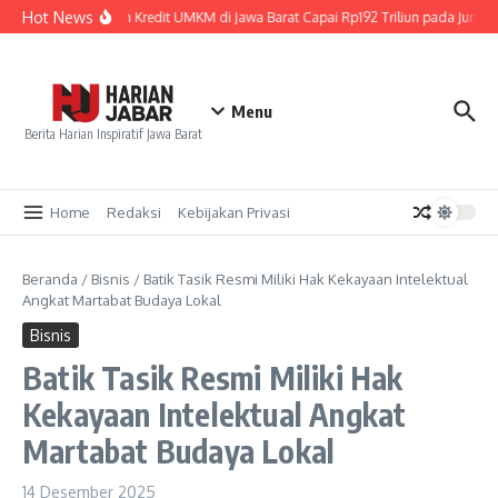
Lewati ke konten
Hot News
Penyaluran Kredit UMKM di Jawa Barat Capai Rp192 Triliun pada Juni 2
Menu
Berita Harian Inspiratif Jawa Barat
Home
Redaksi
Kebijakan Privasi
Beranda
/
Bisnis
/
Batik Tasik Resmi Miliki Hak Kekayaan Intelektual
Angkat Martabat Budaya Lokal
Bisnis
Batik Tasik Resmi Miliki Hak
Kekayaan Intelektual Angkat
Martabat Budaya Lokal
14 Desember 2025