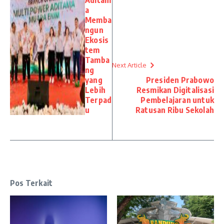
Aditam
a
Memba
ngun
Ekosis
tem
Tamba
Next Article
ng
yang
Presiden Prabowo
Lebih
Resmikan Digitalisasi
Terpad
Pembelajaran untuk
u
Ratusan Ribu Sekolah
Pos Terkait