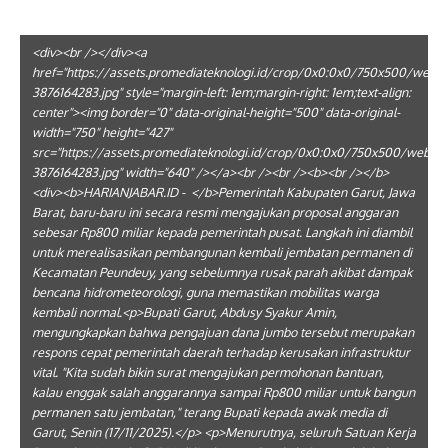
<div><br /></div><a
href="https://assets.promediateknologi.id/crop/0x0:0x0/750x500/webp
3876164283.jpg" style="margin-left: 1em;margin-right: 1em;text-align:
center"><img border="0" data-original-height="500" data-original-
width="750" height="427"
src="https://assets.promediateknologi.id/crop/0x0:0x0/750x500/webp/
3876164283.jpg" width="640" /></a><br /><br /><b><br /></b>
<div><b>HARIANJABAR.ID - </b>Pemerintah Kabupaten Garut, Jawa
Barat, baru-baru ini secara resmi mengajukan proposal anggaran
sebesar Rp800 miliar kepada pemerintah pusat. Langkah ini diambil
untuk merealisasikan pembangunan kembali jembatan permanen di
Kecamatan Peundeuy, yang sebelumnya rusak parah akibat dampak
bencana hidrometeorologi, guna memastikan mobilitas warga
kembali normal.<p>Bupati Garut, Abdusy Syakur Amin,
mengungkapkan bahwa pengajuan dana jumbo tersebut merupakan
respons cepat pemerintah daerah terhadap kerusakan infrastruktur
vital. "Kita sudah bikin surat mengajukan permohonan bantuan,
kalau enggak salah anggarannya sampai Rp800 miliar untuk bangun
permanen satu jembatan," terang Bupati kepada awak media di
Garut, Senin (17/11/2025).</p> <p>Menurutnya, seluruh Satuan Kerja