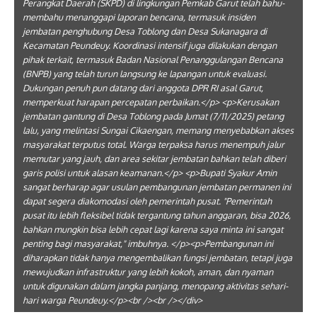
Perangkat Daerah (SKPD) di lingkungan Pemkab Garut telah bahu-
membahu menanggapi laporan bencana, termasuk insiden
jembatan penghubung Desa Toblong dan Desa Sukanagara di
Kecamatan Peundeuy. Koordinasi intensif juga dilakukan dengan
pihak terkait, termasuk Badan Nasional Penanggulangan Bencana
(BNPB) yang telah turun langsung ke lapangan untuk evaluasi.
Dukungan penuh pun datang dari anggota DPR RI asal Garut,
memperkuat harapan percepatan perbaikan.</p> <p>Kerusakan
jembatan gantung di Desa Toblong pada Jumat (7/11/2025) petang
lalu, yang melintasi Sungai Cikaengan, memang menyebabkan akses
masyarakat terputus total. Warga terpaksa harus menempuh jalur
memutar yang jauh, dan area sekitar jembatan bahkan telah diberi
garis polisi untuk alasan keamanan.</p> <p>Bupati Syakur Amin
sangat berharap agar usulan pembangunan jembatan permanen ini
dapat segera diakomodasi oleh pemerintah pusat. "Pemerintah
pusat itu lebih fleksibel tidak tergantung tahun anggaran, bisa 2026,
bahkan mungkin bisa lebih cepat lagi karena saya minta ini sangat
penting bagi masyarakat," imbuhnya. </p><p>Pembangunan ini
diharapkan tidak hanya mengembalikan fungsi jembatan, tetapi juga
mewujudkan infrastruktur yang lebih kokoh, aman, dan nyaman
untuk digunakan dalam jangka panjang, menopang aktivitas sehari-
hari warga Peundeuy.</p><br /><br /></div>