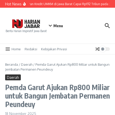
Lewati ke konten
Hot News
Penyaluran Kredit UMKM di Jawa Barat Capai Rp192 Triliun pada Juni
Menu
Berita Harian Inspiratif Jawa Barat
Home
Redaksi
Kebijakan Privasi
Beranda
/
Daerah
/
Pemda Garut Ajukan Rp800 Miliar untuk Bangun
Jembatan Permanen Peundeuy
Daerah
Pemda Garut Ajukan Rp800 Miliar
untuk Bangun Jembatan Permanen
Peundeuy
18 November 2025