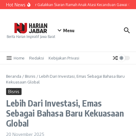
Lewati ke konten
Hot News
KPID Jabar Galakkan Siaran Ramah Anak Atasi Kecanduan Gawai Gen 
Menu
Berita Harian Inspiratif Jawa Barat
Home
Redaksi
Kebijakan Privasi
Beranda
/
Bisnis
/
Lebih Dari Investasi, Emas Sebagai Bahasa Baru
Kekuasaan Global
Bisnis
Lebih Dari Investasi, Emas
Sebagai Bahasa Baru Kekuasaan
Global
20 November 2025