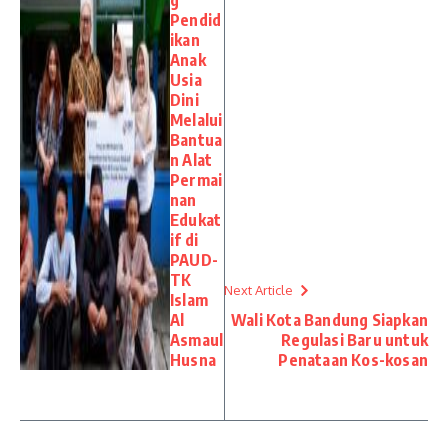
Pendid
ikan
Anak
Usia
Dini
Melalui
Bantua
n Alat
Permai
nan
Edukat
if di
PAUD-
TK
Next Article
Islam
Al
Wali Kota Bandung Siapkan
Asmaul
Regulasi Baru untuk
Husna
Penataan Kos-kosan