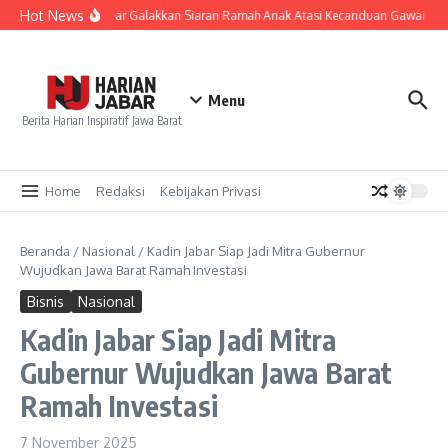
Lewati ke konten
Hot News
KPID Jabar Galakkan Siaran Ramah Anak Atasi Kecanduan Gawai Gen 
Menu
Berita Harian Inspiratif Jawa Barat
Home
Redaksi
Kebijakan Privasi
Beranda
/
Nasional
/
Kadin Jabar Siap Jadi Mitra Gubernur
Wujudkan Jawa Barat Ramah Investasi
Bisnis
Nasional
Kadin Jabar Siap Jadi Mitra
Gubernur Wujudkan Jawa Barat
Ramah Investasi
7 November 2025