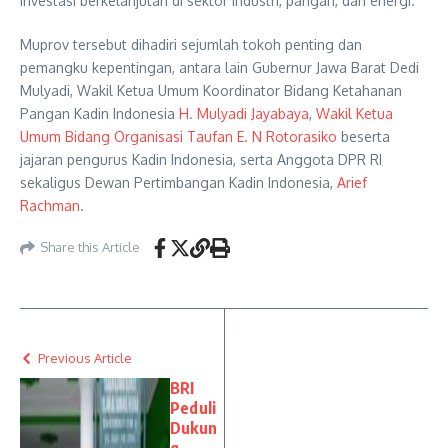
investasi berkelanjutan di sektor industri, pangan, dan energi.
Muprov tersebut dihadiri sejumlah tokoh penting dan
pemangku kepentingan, antara lain Gubernur Jawa Barat Dedi
Mulyadi, Wakil Ketua Umum Koordinator Bidang Ketahanan
Pangan Kadin Indonesia
H. Mulyadi Jayabaya
,
Wakil Ketua
Umum Bidang Organisasi Taufan E. N Rotorasiko
beserta
jajaran pengurus Kadin Indonesia, serta Anggota DPR RI
sekaligus Dewan Pertimbangan Kadin Indonesia,
Arief
Rachman
.
Share this Article
Previous Article
BRI
Peduli
Dukun
g