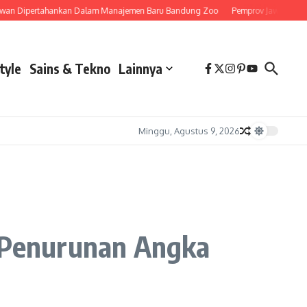
ipertahankan Dalam Manajemen Baru Bandung Zoo
Pemprov Jawa Barat Siapka
tyle
Sains & Tekno
Lainnya
Minggu, Agustus 9, 2026
n Penurunan Angka