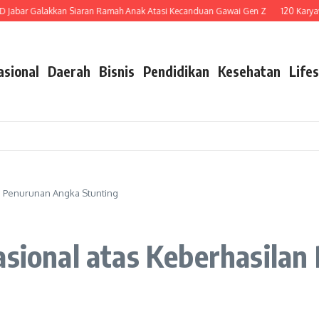
ar Galakkan Siaran Ramah Anak Atasi Kecanduan Gawai Gen Z
120 Karyawan D
asional
Daerah
Bisnis
Pendidikan
Kesehatan
Lifes
an Penurunan Angka Stunting
asional atas Keberhasila