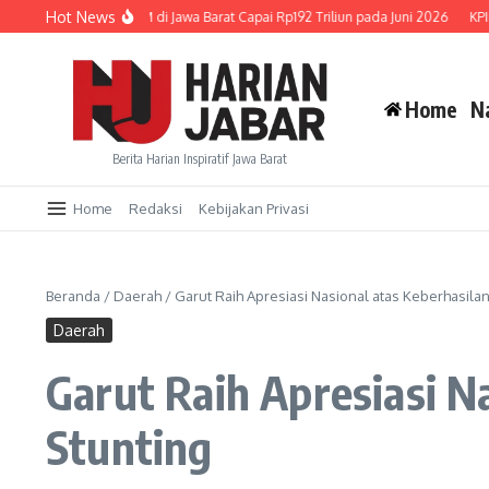
Lewati ke konten
Hot News
luran Kredit UMKM di Jawa Barat Capai Rp192 Triliun pada Juni 2026
KPID Jab
Home
N
Berita Harian Inspiratif Jawa Barat
Home
Redaksi
Kebijakan Privasi
Beranda
/
Daerah
/
Garut Raih Apresiasi Nasional atas Keberhasil
Daerah
Garut Raih Apresiasi N
Stunting