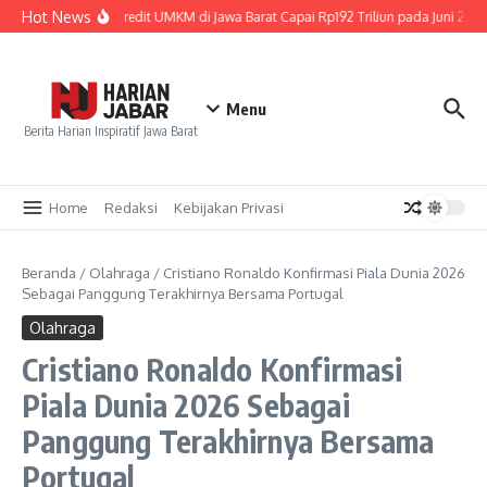
Lewati ke konten
Hot News
Penyaluran Kredit UMKM di Jawa Barat Capai Rp192 Triliun pada Juni 2026
Menu
Berita Harian Inspiratif Jawa Barat
Home
Redaksi
Kebijakan Privasi
Beranda
/
Olahraga
/
Cristiano Ronaldo Konfirmasi Piala Dunia 2026
Sebagai Panggung Terakhirnya Bersama Portugal
Olahraga
Cristiano Ronaldo Konfirmasi
Piala Dunia 2026 Sebagai
Panggung Terakhirnya Bersama
Portugal