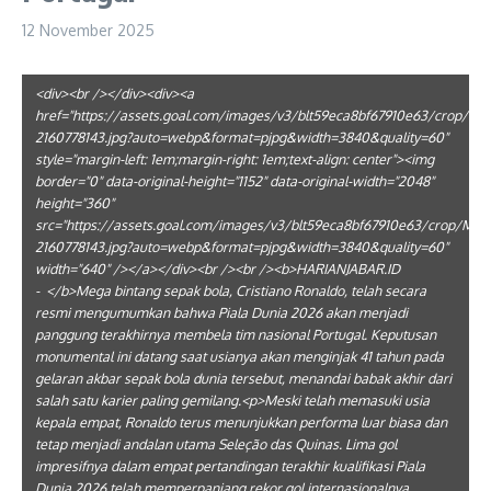
12 November 2025
<div><br /></div><div><a
href="https://assets.goal.com/images/v3/blt59eca8bf67910e63/c
2160778143.jpg?auto=webp&format=pjpg&width=3840&quality=60"
style="margin-left: 1em;margin-right: 1em;text-align: center"><img
border="0" data-original-height="1152" data-original-width="2048"
height="360"
src="https://assets.goal.com/images/v3/blt59eca8bf67910e63/cr
2160778143.jpg?auto=webp&format=pjpg&width=3840&quality=60"
width="640" /></a></div><br /><br /><b>HARIANJABAR.ID
- </b>Mega bintang sepak bola, Cristiano Ronaldo, telah secara
resmi mengumumkan bahwa Piala Dunia 2026 akan menjadi
panggung terakhirnya membela tim nasional Portugal. Keputusan
monumental ini datang saat usianya akan menginjak 41 tahun pada
gelaran akbar sepak bola dunia tersebut, menandai babak akhir dari
salah satu karier paling gemilang.<p>Meski telah memasuki usia
kepala empat, Ronaldo terus menunjukkan performa luar biasa dan
tetap menjadi andalan utama Seleção das Quinas. Lima gol
impresifnya dalam empat pertandingan terakhir kualifikasi Piala
Dunia 2026 telah memperpanjang rekor gol internasionalnya