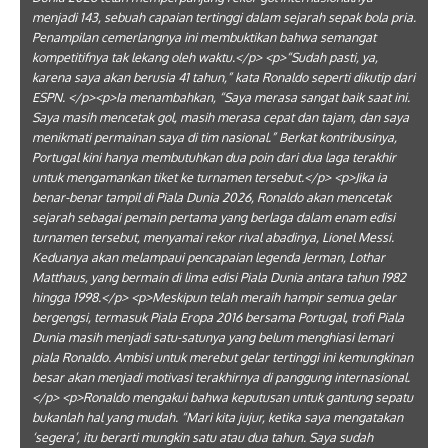
menjadi 143, sebuah capaian tertinggi dalam sejarah sepak bola pria.
Penampilan cemerlangnya ini membuktikan bahwa semangat
kompetitifnya tak lekang oleh waktu.</p> <p>“Sudah pasti, ya,
karena saya akan berusia 41 tahun,” kata Ronaldo seperti dikutip dari
ESPN. </p><p>Ia menambahkan, “Saya merasa sangat baik saat ini.
Saya masih mencetak gol, masih merasa cepat dan tajam, dan saya
menikmati permainan saya di tim nasional.” Berkat kontribusinya,
Portugal kini hanya membutuhkan dua poin dari dua laga terakhir
untuk mengamankan tiket ke turnamen tersebut.</p> <p>Jika ia
benar-benar tampil di Piala Dunia 2026, Ronaldo akan mencetak
sejarah sebagai pemain pertama yang berlaga dalam enam edisi
turnamen tersebut, menyamai rekor rival abadinya, Lionel Messi.
Keduanya akan melampaui pencapaian legenda Jerman, Lothar
Matthaus, yang bermain di lima edisi Piala Dunia antara tahun 1982
hingga 1998.</p> <p>Meskipun telah meraih hampir semua gelar
bergengsi, termasuk Piala Eropa 2016 bersama Portugal, trofi Piala
Dunia masih menjadi satu-satunya yang belum menghiasi lemari
piala Ronaldo. Ambisi untuk merebut gelar tertinggi ini kemungkinan
besar akan menjadi motivasi terakhirnya di panggung internasional.
</p> <p>Ronaldo mengakui bahwa keputusan untuk gantung sepatu
bukanlah hal yang mudah. “Mari kita jujur, ketika saya mengatakan
‘segera’, itu berarti mungkin satu atau dua tahun. Saya sudah