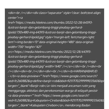
<div><br /></div><div class="separator" style="clear: both;text-align:
center"><a
href="https://media.hitekno.com/thumbs/2022/12/28/64393-
ilustrasi-banjir-dan-gelombang-tinggi-pixabay-gerhard-
lipold/730x480-img-64393-ilustrasi-banjir-dan-gelombang-tinggi-
pixabay-gerhard-lipold.jpg" style="margin-left: 1em;margin-right:
1em"><img border="0" data-original-height="480" data-original-
width="730" height="421"
src="https://media.hitekno.com/thumbs/2022/12/28/64393-
ilustrasi-banjir-dan-gelombang-tinggi-pixabay-gerhard-
lipold/730x480-img-64393-ilustrasi-banjir-dan-gelombang-tinggi-
pixabay-gerhard-lipold.jpg" width="640" /></a></div><br /><div><br
/></div><div><br /></div><div><br /></div><b>HARIANJABAR.ID
- </b><a data-preview="" href="https://www.google.com/search?
ved=1t:260882&q=define+banjir+rob&bbid=9211717029999903560&bpid=
target="_blank">Banjir rob</a> kini menjadi ancaman rutin yang
mengganggu aktivitas dan perekonomian warga di wilayah pesisir
<a data-preview="" href="https://www.google.com/search?
ved=1t:260882&q=Kabupaten+Cirebon&bbid=9211717029999903560&bpid
target="_blank">Kabupaten Cirebon</a>, mendorong Badan