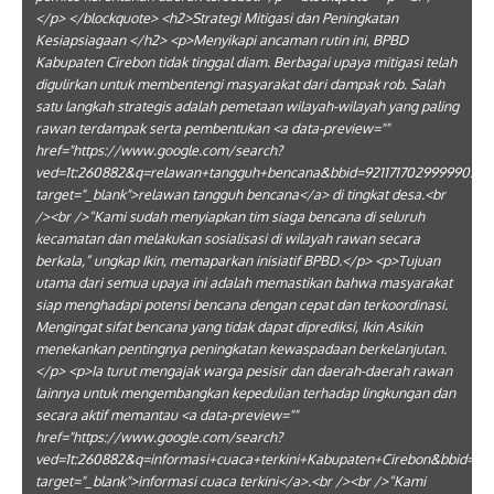
</p> </blockquote> <h2>Strategi Mitigasi dan Peningkatan
Kesiapsiagaan </h2> <p>Menyikapi ancaman rutin ini, BPBD
Kabupaten Cirebon tidak tinggal diam. Berbagai upaya mitigasi telah
digulirkan untuk membentengi masyarakat dari dampak rob. Salah
satu langkah strategis adalah pemetaan wilayah-wilayah yang paling
rawan terdampak serta pembentukan <a data-preview=""
href="https://www.google.com/search?
ved=1t:260882&q=relawan+tangguh+bencana&bbid=92117170299999035
target="_blank">relawan tangguh bencana</a> di tingkat desa.<br
/><br />“Kami sudah menyiapkan tim siaga bencana di seluruh
kecamatan dan melakukan sosialisasi di wilayah rawan secara
berkala,” ungkap Ikin, memaparkan inisiatif BPBD.</p> <p>Tujuan
utama dari semua upaya ini adalah memastikan bahwa masyarakat
siap menghadapi potensi bencana dengan cepat dan terkoordinasi.
Mengingat sifat bencana yang tidak dapat diprediksi, Ikin Asikin
menekankan pentingnya peningkatan kewaspadaan berkelanjutan.
</p> <p>Ia turut mengajak warga pesisir dan daerah-daerah rawan
lainnya untuk mengembangkan kepedulian terhadap lingkungan dan
secara aktif memantau <a data-preview=""
href="https://www.google.com/search?
ved=1t:260882&q=informasi+cuaca+terkini+Kabupaten+Cirebon&bbid=9
target="_blank">informasi cuaca terkini</a>.<br /><br />“Kami