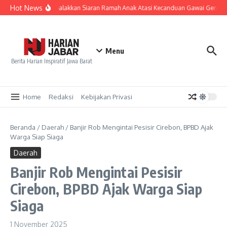
Lewati ke konten
Hot News
KPID Jabar Galakkan Siaran Ramah Anak Atasi Kecanduan Gawai Gen Z
Menu
Berita Harian Inspiratif Jawa Barat
Home
Redaksi
Kebijakan Privasi
Beranda
/
Daerah
/
Banjir Rob Mengintai Pesisir Cirebon, BPBD Ajak
Warga Siap Siaga
Daerah
Banjir Rob Mengintai Pesisir
Cirebon, BPBD Ajak Warga Siap
Siaga
1 November 2025