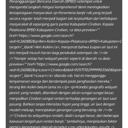
Penanggulangan Bencana Daerah (BPBD) setempat untuk
mengambil langkah mitigasi komprehensif demi meningkatkan
kesiapsiagaan masyarakat.<p>Fenomena banjir rob yang terjadi
secara reguler telah menjadi bagian tak terpisahkan dari kehidupan
masyarakat di sepanjang garis pantai Kabupaten Cirebon. Kepala
Pelaksana BPBD Kabupaten Cirebon, <a data-preview=""
href="https://www.google.com/search?
ved=1t:260882&q=Ikin+Asikin+Kepala+Pelaksana+BPBD+Kabupaten+Cir
target="_blank">Ikin Asikin</a>, menyoroti bahwa luapan air laut ini
kini menjadi musuh harian bagi penduduk setempat.<br /><br
/>“Hampir setiap hari wilayah pesisir seperti di daerah <a data-
preview="" href="https://www.google.com/search?
ved=1t:260882&q=Losari+Cirebon&bbid=9211717029999903560&bpid=264
target="_blank">Losari</a> dilanda rob. Hal ini mengganggu
kenyamanan warga dan berdampak pada penghasilan mereka,”
terang Ikin Asikin belum lama ini.</p> <p>Kondisi geografis wilayah
pesisir yang rendah, ditambah dengan aliran sungai-sungai besar,
menjadikan Cirebon sangat rentan terhadap genangan air laut saat
pasang. Bahkan tanpa intensitas hujan yang tinggi, air laut dengan
mudah meluap, menciptakan genangan yang berulang.<br /><br
/>“Cirebon itu wilayahnya rendah, dialiri sungai besar, dan beberapa
kawasan tengah pun rentan banjir,” tambahnya, menjelaskan faktor
pemicu kerentanan daerah tersebut.</p> <blockquote> <p><br />