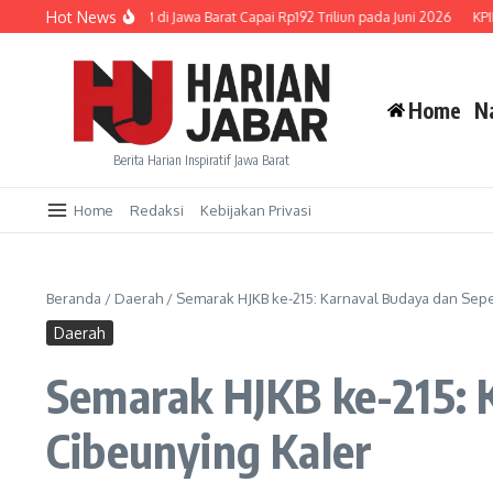
Lewati ke konten
Hot News
aluran Kredit UMKM di Jawa Barat Capai Rp192 Triliun pada Juni 2026
KPID Ja
Home
N
Berita Harian Inspiratif Jawa Barat
Home
Redaksi
Kebijakan Privasi
Beranda
/
Daerah
/
Semarak HJKB ke-215: Karnaval Budaya dan Sep
Daerah
Semarak HJKB ke-215: 
Cibeunying Kaler