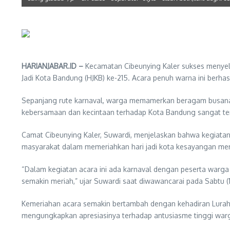
HARIANJABAR.ID –
Kecamatan Cibeunying Kaler sukses menyel
Jadi Kota Bandung (HJKB) ke-215. Acara penuh warna ini berhas
Sepanjang rute karnaval, warga memamerkan beragam busana ada
kebersamaan dan kecintaan terhadap Kota Bandung sangat tera
Camat Cibeunying Kaler, Suwardi, menjelaskan bahwa kegiatan
masyarakat dalam memeriahkan hari jadi kota kesayangan me
“Dalam kegiatan acara ini ada karnaval dengan peserta war
semakin meriah,” ujar Suwardi saat diwawancarai pada Sabtu (
Kemeriahan acara semakin bertambah dengan kehadiran Lurah 
mengungkapkan apresiasinya terhadap antusiasme tinggi war