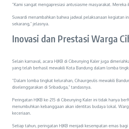
“Kami sangat mengapresiasi antusiasme masyarakat. Mereka i
Suwardi menambahkan bahwa jadwal pelaksanaan kegiatan ini s
sekarang,” jelasnya.
Inovasi dan Prestasi Warga Ci
Selain karnaval, acara HJKB di Cibeunying Kaler juga dimeria
yang telah berhasil mewakili Kota Bandung dalam lomba tingkat
“Dalam lomba tingkat kelurahan, Cihaurgeulis mewakili Bandun
diselenggarakan di Sribaduga,” tandasnya.
Peringatan HJKB ke-215 di Cibeunying Kaler ini tidak hanya be
menumbuhkan kebanggaan akan identitas budaya lokal. Warga t
keceriaan.
Setiap tahun, peringatan HJKB menjadi kesempatan emas bagi