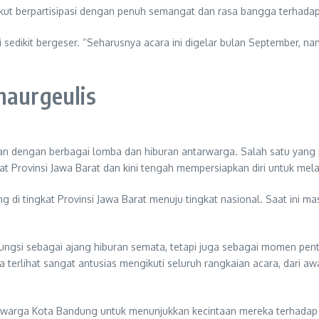
kut berpartisipasi dengan penuh semangat dan rasa bangga terhadap
edikit bergeser. “Seharusnya acara ini digelar bulan September, na
haurgeulis
hkan dengan berbagai lomba dan hiburan antarwarga. Salah satu yang
 Provinsi Jawa Barat dan kini tengah mempersiapkan diri untuk melaj
g di tingkat Provinsi Jawa Barat menuju tingkat nasional. Saat ini 
rfungsi sebagai ajang hiburan semata, tetapi juga sebagai momen pen
erlihat sangat antusias mengikuti seluruh rangkaian acara, dari a
 warga Kota Bandung untuk menunjukkan kecintaan mereka terhadap k