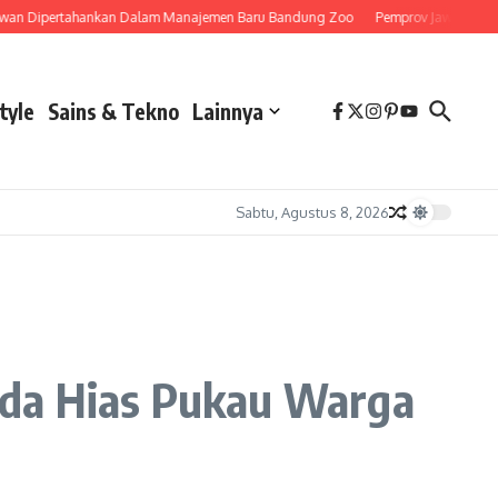
 Dipertahankan Dalam Manajemen Baru Bandung Zoo
Pemprov Jawa Barat Siap
tyle
Sains & Tekno
Lainnya
Sabtu, Agustus 8, 2026
eda Hias Pukau Warga