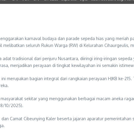
enggarakan karnaval budaya dan parade sepeda hias yang meriah pa
il melibatkan seluruh Rukun Warga (RW) di Kelurahan Cihaurgeulis, me
t tradisional dari penjuru Nusantara, diiringi iring-iringan seped
sa, menjadikan perayaan di tingkat kewilayahan ini semakin istimew
 ini merupakan bagian integral dari rangkaian perayaan HJKB ke-215
reka.
ga masyarakat sekitar yang menggunakan berbagai macam aneka raga
18/10/2025).
dan Camat Cibeunying Kaler beserta jajaran aparatur pemerintahan 
ga.