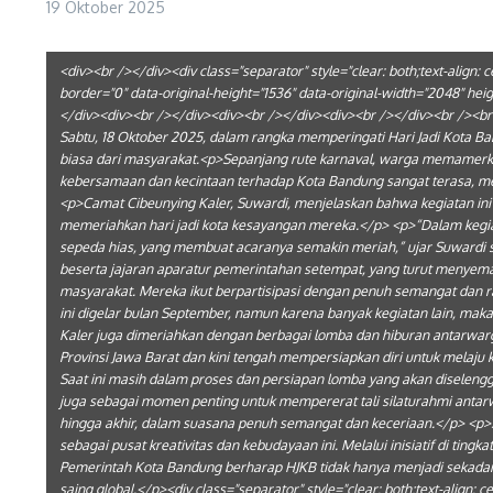
19 Oktober 2025
<div><br /></div><div class="separator" style="clear: both;text-align
border="0" data-original-height="1536" data-original-width="2048" h
</div><div><br /></div><div><br /></div><div><br /></div><br /><
Sabtu, 18 Oktober 2025, dalam rangka memperingati Hari Jadi Kota Ba
biasa dari masyarakat.<p>Sepanjang rute karnaval, warga memamerkan
kebersamaan dan kecintaan terhadap Kota Bandung sangat terasa, menj
<p>Camat Cibeunying Kaler, Suwardi, menjelaskan bahwa kegiatan ini
memeriahkan hari jadi kota kesayangan mereka.</p> <p>“Dalam kegi
sepeda hias, yang membuat acaranya semakin meriah,” ujar Suwardi
beserta jajaran aparatur pemerintahan setempat, yang turut menyem
masyarakat. Mereka ikut berpartisipasi dengan penuh semangat dan 
ini digelar bulan September, namun karena banyak kegiatan lain, maka
Kaler juga dimeriahkan dengan berbagai lomba dan hiburan antarwarga
Provinsi Jawa Barat dan kini tengah mempersiapkan diri untuk melaju k
Saat ini masih dalam proses dan persiapan lomba yang akan diselengga
juga sebagai momen penting untuk mempererat tali silaturahmi antarw
hingga akhir, dalam suasana penuh semangat dan keceriaan.</p> <p>
sebagai pusat kreativitas dan kebudayaan ini. Melalui inisiatif di tingk
Pemerintah Kota Bandung berharap HJKB tidak hanya menjadi sekad
saing global.</p><div class="separator" style="clear: both;text-align: 