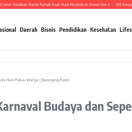
bar Galakkan Siaran Ramah Anak Atasi Kecanduan Gawai Gen Z
120 Karyawan
asional
Daerah
Bisnis
Pendidikan
Kesehatan
Lifes
eda Hias Pukau Warga Cibeunying Kaler
Karnaval Budaya dan Sep