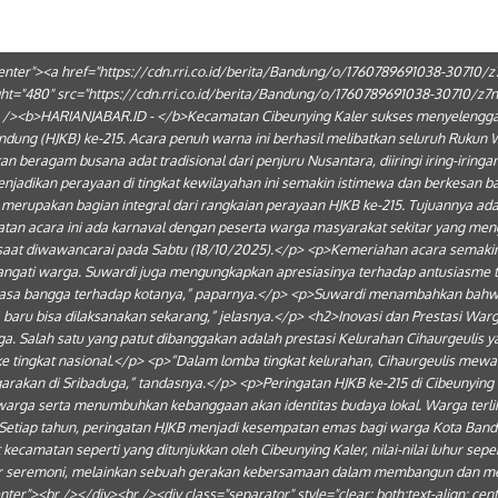
: center"><a href="https://cdn.rri.co.id/berita/Bandung/o/1760789691038-30710/
eight="480" src="https://cdn.rri.co.id/berita/Bandung/o/1760789691038-30710/z
br /><b>HARIANJABAR.ID - </b>Kecamatan Cibeunying Kaler sukses menyelengga
ndung (HJKB) ke-215. Acara penuh warna ini berhasil melibatkan seluruh Rukun W
 beragam busana adat tradisional dari penjuru Nusantara, diiringi iring-iring
adikan perayaan di tingkat kewilayahan ini semakin istimewa dan berkesan bagi
 merupakan bagian integral dari rangkaian perayaan HJKB ke-215. Tujuannya ad
atan acara ini ada karnaval dengan peserta warga masyarakat sekitar yang m
 saat diwawancarai pada Sabtu (18/10/2025).</p> <p>Kemeriahan acara semaki
angati warga. Suwardi juga mengungkapkan apresiasinya terhadap antusiasme 
rasa bangga terhadap kotanya,” paparnya.</p> <p>Suwardi menambahkan bahwa j
 baru bisa dilaksanakan sekarang,” jelasnya.</p> <h2>Inovasi dan Prestasi War
. Salah satu yang patut dibanggakan adalah prestasi Kelurahan Cihaurgeulis y
e tingkat nasional.</p> <p>“Dalam lomba tingkat kelurahan, Cihaurgeulis mewaki
rakan di Sribaduga,” tandasnya.</p> <p>Peringatan HJKB ke-215 di Cibeunying Ka
arga serta menumbuhkan kebanggaan akan identitas budaya lokal. Warga terliha
Setiap tahun, peringatan HJKB menjadi kesempatan emas bagi warga Kota Band
at kecamatan seperti yang ditunjukkan oleh Cibeunying Kaler, nilai-nilai luhur sepe
ar seremoni, melainkan sebuah gerakan kebersamaan dalam membangun dan men
center"><br /></div><br /><div class="separator" style="clear: both;text-align: ce