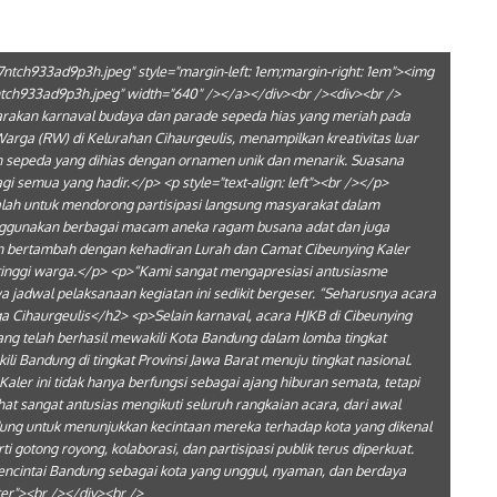
z7ntch933ad9p3h.jpeg" style="margin-left: 1em;margin-right: 1em"><img
7ntch933ad9p3h.jpeg" width="640" /></a></div><br /><div><br />
rakan karnaval budaya dan parade sepeda hias yang meriah pada
arga (RW) di Kelurahan Cihaurgeulis, menampilkan kreativitas luar
an sepeda yang dihias dengan ornamen unik dan menarik. Suasana
 semua yang hadir.</p> <p style="text-align: left"><br /></p>
alah untuk mendorong partisipasi langsung masyarakat dalam
enggunakan berbagai macam aneka ragam busana adat dan juga
n bertambah dengan kehadiran Lurah dan Camat Cibeunying Kaler
tinggi warga.</p> <p>“Kami sangat mengapresiasi antusiasme
adwal pelaksanaan kegiatan ini sedikit bergeser. “Seharusnya acara
ga Cihaurgeulis</h2> <p>Selain karnaval, acara HJKB di Cibeunying
ang telah berhasil mewakili Kota Bandung dalam lomba tingkat
li Bandung di tingkat Provinsi Jawa Barat menuju tingkat nasional.
ler ini tidak hanya berfungsi sebagai ajang hiburan semata, tetapi
t sangat antusias mengikuti seluruh rangkaian acara, dari awal
ung untuk menunjukkan kecintaan mereka terhadap kota yang dikenal
rti gotong royong, kolaborasi, dan partisipasi publik terus diperkuat.
cintai Bandung sebagai kota yang unggul, nyaman, dan berdaya
nter"><br /></div><br />