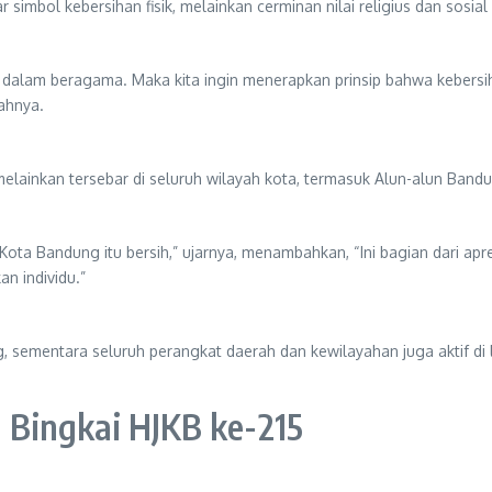
 simbol kebersihan fisik, melainkan cerminan nilai religius dan so
alam beragama. Maka kita ingin menerapkan prinsip bahwa kebersiha
bahnya.
melainkan tersebar di seluruh wilayah kota, termasuk Alun-alun Band
, Kota Bandung itu bersih,” ujarnya, menambahkan, “Ini bagian dari ap
an individu.”
g, sementara seluruh perangkat daerah dan kewilayahan juga aktif di
Bingkai HJKB ke-215