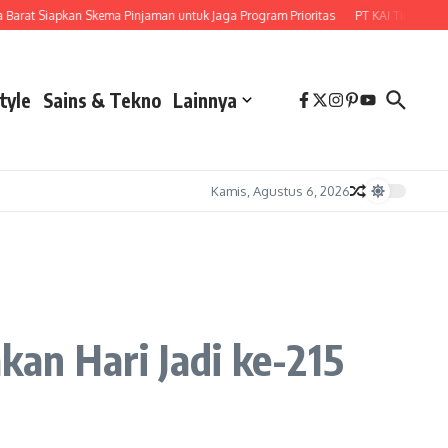
at Siapkan Skema Pinjaman untuk Jaga Program Prioritas
PT KAI Tingkatkan Ko
tyle
Sains & Tekno
Lainnya
Kamis, Agustus 6, 2026
an Hari Jadi ke-215