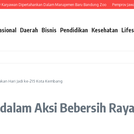
ryawan Dipertahankan Dalam Manajemen Baru Bandung Zoo
Pemprov Jawa Bar
asional
Daerah
Bisnis
Pendidikan
Kesehatan
Lifes
kan Hari Jadi ke-215 Kota Kembang
alam Aksi Bebersih Rayak