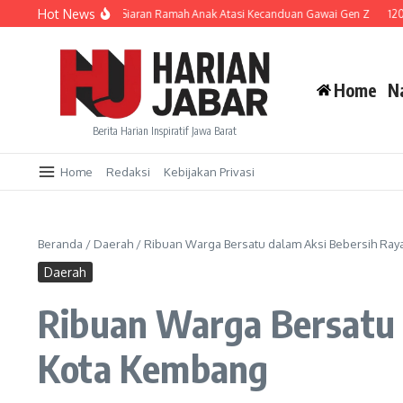
Lewati ke konten
Hot News
KPID Jabar Galakkan Siaran Ramah Anak Atasi Kecanduan Gawai Gen Z
120 Ka
Home
N
Berita Harian Inspiratif Jawa Barat
Home
Redaksi
Kebijakan Privasi
Beranda
/
Daerah
/
Ribuan Warga Bersatu dalam Aksi Bebersih Raya
Daerah
Ribuan Warga Bersatu d
Kota Kembang