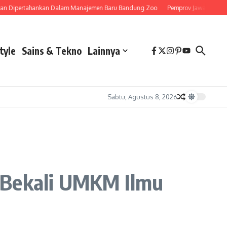
tahankan Dalam Manajemen Baru Bandung Zoo
Pemprov Jawa Barat Siapkan Sk
tyle
Sains & Tekno
Lainnya
Sabtu, Agustus 8, 2026
Bekali UMKM Ilmu