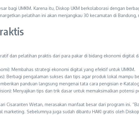
g besar bagi UMKM. Karena itu, Diskop UKM berkolaborasi dengan b
nargetkan pelatihan ini akan menjangkau 30 kecamatan di Bandung, 
raktis
tif dan pelatihan praktis dari para pakar di bidang ekonomi digital
i): Membahas strategi ekonomi digital yang efektif untuk UMKM.
s): Berbagi pengalaman sukses dan tips agar produk lokal mampu ber
mberikan panduan langsung mengenai tata cara pengisian e-Katalog
ion): Menyajikan tips dan trik dasar untuk memaksimalkan potensi p
i Cisaranten Wetan, merasakan manfaat besar dari program ini. “Bagus
al marketing. Sebelumnya juga sudah dibantu HAKI gratis oleh Disko