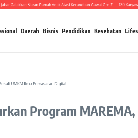
lakkan Siaran Ramah Anak Atasi Kecanduan Gawai Gen Z
120 Karyawan Diper
asional
Daerah
Bisnis
Pendidikan
Kesehatan
Lifes
ekali UMKM Ilmu Pemasaran Digital
urkan Program MAREMA, 