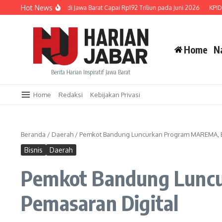
Lewati ke konten
Hot News
 Kredit UMKM di Jawa Barat Capai Rp192 Triliun pada Juni 2026
KPID Jabar Ga
Home
N
Berita Harian Inspiratif Jawa Barat
Home
Redaksi
Kebijakan Privasi
Beranda
/
Daerah
/
Pemkot Bandung Luncurkan Program MAREMA, B
Bisnis
Daerah
Pemkot Bandung Lunc
Pemasaran Digital