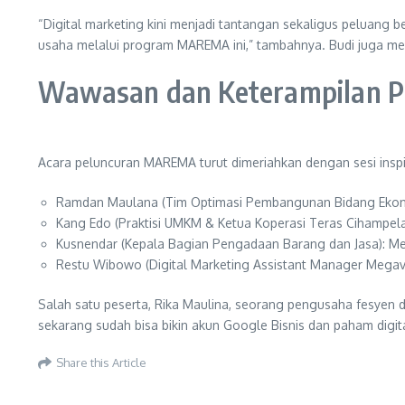
“Digital marketing kini menjadi tantangan sekaligus peluan
usaha melalui program MAREMA ini,” tambahnya. Budi juga me
Wawasan dan Keterampilan P
Acara peluncuran MAREMA turut dimeriahkan dengan sesi inspira
Ramdan Maulana (Tim Optimasi Pembangunan Bidang Ekonom
Kang Edo (Praktisi UMKM & Ketua Koperasi Teras Cihampela
Kusnendar (Kepala Bagian Pengadaan Barang dan Jasa): Me
Restu Wibowo (Digital Marketing Assistant Manager Megavis
Salah satu peserta, Rika Maulina, seorang pengusaha fesyen dar
sekarang sudah bisa bikin akun Google Bisnis dan paham digit
Share this Article