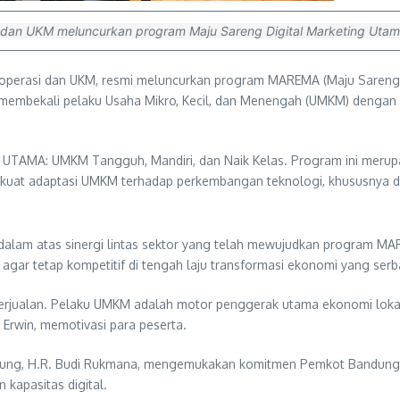
 dan UKM meluncurkan program Maju Sareng Digital Marketing Uta
operasi dan UKM, resmi meluncurkan program MAREMA (Maju Sareng D
juan membekali pelaku Usaha Mikro, Kecil, dan Menengah (UMKM) deng
g UTAMA: UMKM Tangguh, Mandiri, dan Naik Kelas. Program ini merup
uat adaptasi UMKM terhadap perkembangan teknologi, khususnya da
dalam atas sinergi lintas sektor yang telah mewujudkan program M
gar tetap kompetitif di tengah laju transformasi ekonomi yang serba
a berjualan. Pelaku UMKM adalah motor penggerak utama ekonomi loka
Erwin, memotivasi para peserta.
ndung, H.R. Budi Rukmana, mengemukakan komitmen Pemkot Bandung
 kapasitas digital.