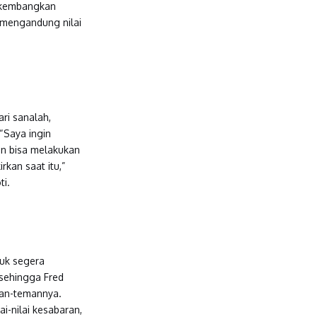
dikembangkan
 mengandung nilai
ari sanalah,
“Saya ingin
an bisa melakukan
rkan saat itu,”
ti.
tuk segera
 sehingga Fred
eman-temannya.
i-nilai kesabaran,