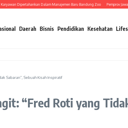
wan Dipertahankan Dalam Manajemen Baru Bandung Zoo
Pemprov Jawa Barat 
asional
Daerah
Bisnis
Pendidikan
Kesehatan
Lifes
idak Sabaran”, Sebuah Kisah Inspiratif
git: “Fred Roti yang Tida