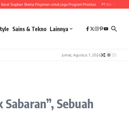
Siapkan Skema Pinjaman untuk Jaga Program Prioritas
PT KAI Tingkatkan Konek
tyle
Sains & Tekno
Lainnya
Jumat, Agustus 7, 2026
k Sabaran”, Sebuah