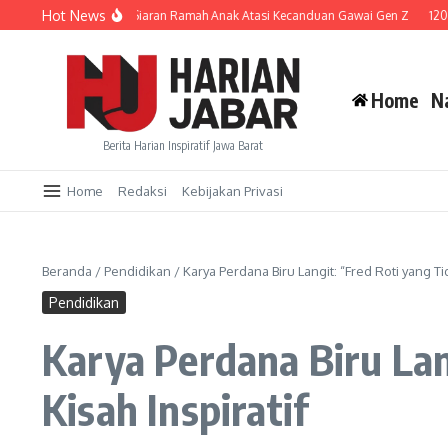
Lewati ke konten
Hot News
D Jabar Galakkan Siaran Ramah Anak Atasi Kecanduan Gawai Gen Z
120 Karya
Home
N
Berita Harian Inspiratif Jawa Barat
Home
Redaksi
Kebijakan Privasi
Beranda
/
Pendidikan
/
Karya Perdana Biru Langit: “Fred Roti yang T
Pendidikan
Karya Perdana Biru Lan
Kisah Inspiratif