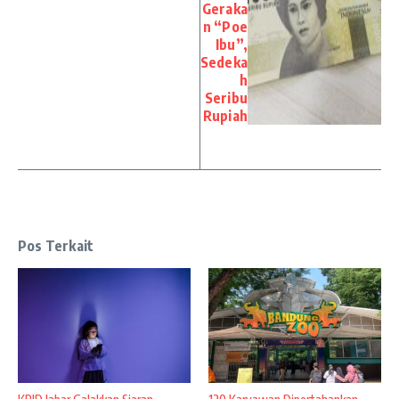
Geraka
n “Poe
Ibu”,
Sedeka
h
Seribu
Rupiah
Pos Terkait