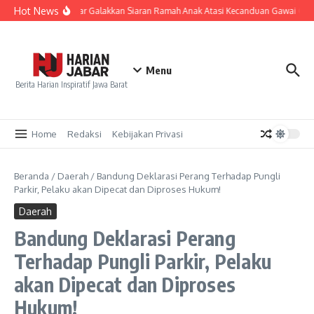
Lewati ke konten
Hot News
KPID Jabar Galakkan Siaran Ramah Anak Atasi Kecanduan Gawai Gen 
Menu
Berita Harian Inspiratif Jawa Barat
Home
Redaksi
Kebijakan Privasi
Beranda
/
Daerah
/
Bandung Deklarasi Perang Terhadap Pungli
Parkir, Pelaku akan Dipecat dan Diproses Hukum!
Daerah
Bandung Deklarasi Perang
Terhadap Pungli Parkir, Pelaku
akan Dipecat dan Diproses
Hukum!