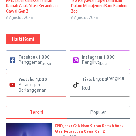
KPID Jabar Galakkan Siaran
120 Karyawan Dipertahankan
Ramah Anak Atasi Kecanduan
Dalam Manajemen Baru Bandung
Gawai Gen Z
Zoo
6 Agustus 2026
6 Agustus 2026
Ikuti Kami
Facebook
1,000
Instagram
1,000
Penggemar
Pengikut
Suka
Ikuti
Pengikut
Youtube
1,000
Tiktok
1,000
Pelanggan
Ikuti
Berlangganan
Terkini
Populer
KPID Jabar Galakkan Siaran Ramah Anak
Atasi Kecanduan Gawai Gen Z