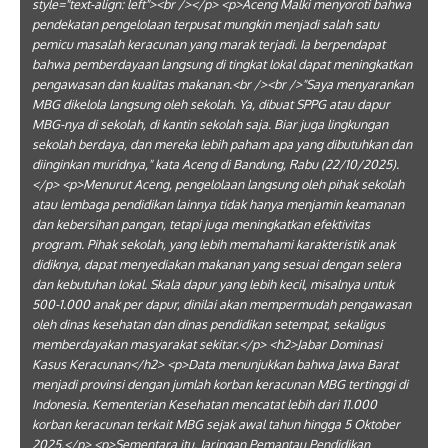
style="text-align: left"><br /></p> <p>Aceng Malki menyoroti bahwa
pendekatan pengelolaan terpusat mungkin menjadi salah satu
pemicu masalah keracunan yang marak terjadi. Ia berpendapat
bahwa pemberdayaan langsung di tingkat lokal dapat meningkatkan
pengawasan dan kualitas makanan.<br /><br />"Saya menyarankan
MBG dikelola langsung oleh sekolah. Ya, dibuat SPPG atau dapur
MBG-nya di sekolah, di kantin sekolah saja. Biar juga lingkungan
sekolah berdaya, dan mereka lebih paham apa yang dibutuhkan dan
diinginkan muridnya," kata Aceng di Bandung, Rabu (22/10/2025).
</p> <p>Menurut Aceng, pengelolaan langsung oleh pihak sekolah
atau lembaga pendidikan lainnya tidak hanya menjamin keamanan
dan kebersihan pangan, tetapi juga meningkatkan efektivitas
program. Pihak sekolah, yang lebih memahami karakteristik anak
didiknya, dapat menyediakan makanan yang sesuai dengan selera
dan kebutuhan lokal. Skala dapur yang lebih kecil, misalnya untuk
500-1.000 anak per dapur, dinilai akan mempermudah pengawasan
oleh dinas kesehatan dan dinas pendidikan setempat, sekaligus
memberdayakan masyarakat sekitar.</p> <h2>Jabar Dominasi
Kasus Keracunan</h2> <p>Data menunjukkan bahwa Jawa Barat
menjadi provinsi dengan jumlah korban keracunan MBG tertinggi di
Indonesia. Kementerian Kesehatan mencatat lebih dari 11.000
korban keracunan terkait MBG sejak awal tahun hingga 5 Oktober
2025.</p> <p>Sementara itu, Jaringan Pemantau Pendidikan