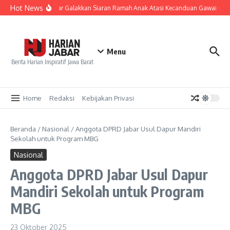
Lewati ke konten
Hot News
KPID Jabar Galakkan Siaran Ramah Anak Atasi Kecanduan Gawai Gen Z
Menu
Berita Harian Inspiratif Jawa Barat
Home
Redaksi
Kebijakan Privasi
Beranda
/
Nasional
/
Anggota DPRD Jabar Usul Dapur Mandiri
Sekolah untuk Program MBG
Nasional
Anggota DPRD Jabar Usul Dapur
Mandiri Sekolah untuk Program
MBG
23 Oktober 2025