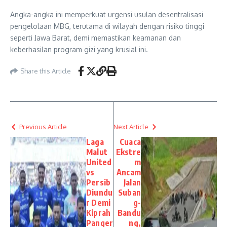
Angka-angka ini memperkuat urgensi usulan desentralisasi
pengelolaan MBG, terutama di wilayah dengan risiko tinggi
seperti Jawa Barat, demi memastikan keamanan dan
keberhasilan program gizi yang krusial ini.
Share this Article
Previous Article
Next Article
Laga
Cuaca
Malut
Ekstre
United
m
vs
Ancam
Persib
Jalan
Diundu
Suban
r Demi
g-
Kiprah
Bandu
Panger
ng,