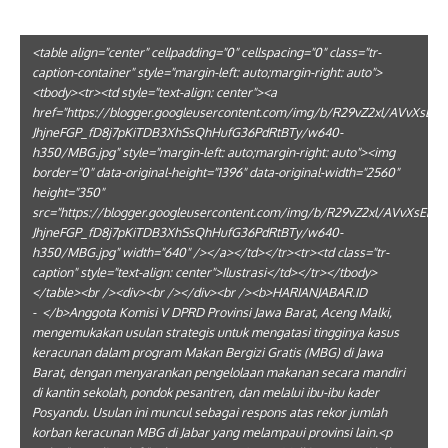
<table align="center" cellpadding="0" cellspacing="0" class="tr-
caption-container" style="margin-left: auto;margin-right: auto">
<tbody><tr><td style="text-align: center"><a
href="https://blogger.googleusercontent.com/img/b/R29vZ2xl/A
JhjneFGP_fD8j7pKiTDB3XhSsQhHufG36PdRtBTy/w640-
h350/MBG.jpg" style="margin-left: auto;margin-right: auto"><img
border="0" data-original-height="1396" data-original-width="2560"
height="350"
src="https://blogger.googleusercontent.com/img/b/R29vZ2xl/AV
JhjneFGP_fD8j7pKiTDB3XhSsQhHufG36PdRtBTy/w640-
h350/MBG.jpg" width="640" /></a></td></tr><tr><td class="tr-
caption" style="text-align: center">Ilustrasi</td></tr></tbody>
</table><br /><div><br /></div><br /><b>HARIANJABAR.ID
- </b>Anggota Komisi V DPRD Provinsi Jawa Barat, Aceng Malki,
mengemukakan usulan strategis untuk mengatasi tingginya kasus
keracunan dalam program Makan Bergizi Gratis (MBG) di Jawa
Barat, dengan menyarankan pengelolaan makanan secara mandiri
di kantin sekolah, pondok pesantren, dan melalui ibu-ibu kader
Posyandu. Usulan ini muncul sebagai respons atas rekor jumlah
korban keracunan MBG di Jabar yang melampaui provinsi lain.<p