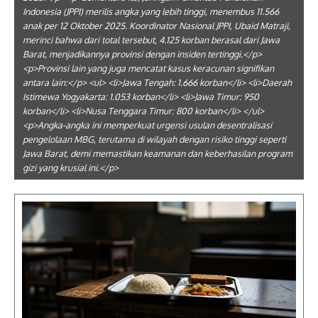
Indonesia (JPPI) merilis angka yang lebih tinggi, menembus 11.566
anak per 12 Oktober 2025. Koordinator Nasional JPPI, Ubaid Matraji,
merinci bahwa dari total tersebut, 4.125 korban berasal dari Jawa
Barat, menjadikannya provinsi dengan insiden tertinggi.</p>
<p>Provinsi lain yang juga mencatat kasus keracunan signifikan
antara lain:</p> <ul> <li>Jawa Tengah: 1.666 korban</li> <li>Daerah
Istimewa Yogyakarta: 1.053 korban</li> <li>Jawa Timur: 950
korban</li> <li>Nusa Tenggara Timur: 800 korban</li> </ul>
<p>Angka-angka ini memperkuat urgensi usulan desentralisasi
pengelolaan MBG, terutama di wilayah dengan risiko tinggi seperti
Jawa Barat, demi memastikan keamanan dan keberhasilan program
gizi yang krusial ini.</p>